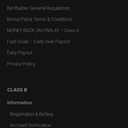
Bet Builder General Regulations
Bonus Paroli Terms & Conditions
MONEY BACK ON PARLAY – Class A
Fast Goals – Early Over Payout
Early Payout
Privacy Policy
CLASS B
Information
Registration & Betting
Account Verification