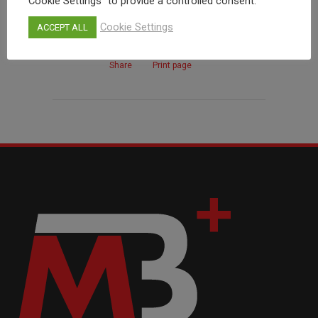
"Cookie Settings" to provide a controlled consent.
Cookie Settings
ACCEPT ALL
Share
Print page