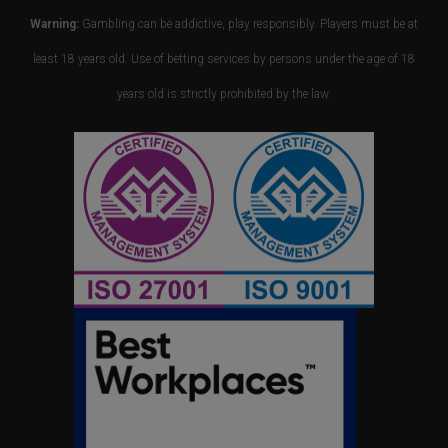
Warning:
Gambling can be addictive, play responsibly. Players must be at
least 18 years old. Use of betting services by persons under the age of 18
years old is strictly prohibited by the law.