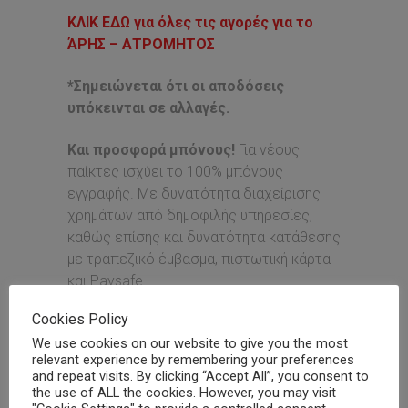
ΚΛΙΚ ΕΔΩ για όλες τις αγορές για το
ΆΡΗΣ – ΑΤΡΟΜΗΤΟΣ
*Σημειώνεται ότι οι αποδόσεις
υπόκεινται σε αλλαγές.
Και προσφορά μπόνους!
Για νέους
παίκτες ισχύει το 100% μπόνους
εγγραφής. Με δυνατότητα διαχείρισης
χρημάτων από δημοφιλής υπηρεσίες,
καθώς επίσης και δυνατότητα κατάθεσης
με τραπεζικό έμβασμα, πιστωτική κάρτα
και Paysafe.
Cookies Policy
Στους μεγάλους αγώνες η
Megabet Plus
We use cookies on our website to give you the most
προσφέρει σούπερ προσφορές που
relevant experience by remembering your preferences
ανεβαίνουν live κάθε μέρα.
and repeat visits. By clicking “Accept All”, you consent to
the use of ALL the cookies. However, you may visit