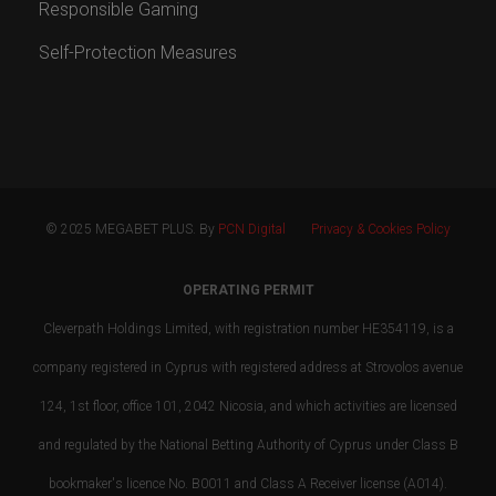
Responsible Gaming
Self-Protection Measures
© 2025 MEGABET PLUS. By
PCN Digital
Privacy & Cookies Policy
OPERATING PERMIT
Cleverpath Holdings Limited, with registration number HE354119, is a
company registered in Cyprus with registered address at Strovolos avenue
124, 1st floor, office 101, 2042 Nicosia, and which activities are licensed
and regulated by the National Betting Authority of Cyprus under Class B
bookmaker's licence No. B0011 and Class A Receiver license (A014).