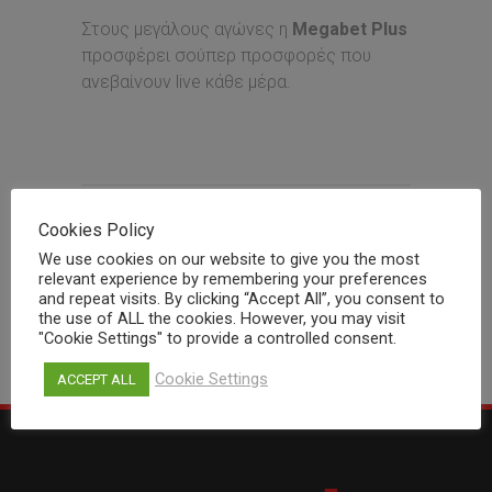
Στους μεγάλους αγώνες η
Megabet
Plus
προσφέρει σούπερ προσφορές που
ανεβαίνουν live κάθε μέρα.
Cookies Policy
We use cookies on our website to give you the most
relevant experience by remembering your preferences
Share
Print page
and repeat visits. By clicking “Accept All”, you consent to
the use of ALL the cookies. However, you may visit
"Cookie Settings" to provide a controlled consent.
Cookie Settings
ACCEPT ALL