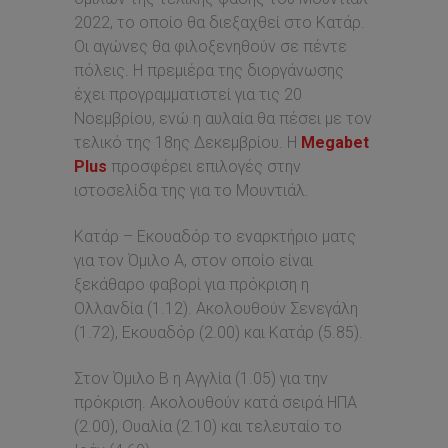
2022, το οποίο θα διεξαχθεί στο Κατάρ.
Οι αγώνες θα φιλοξενηθούν σε πέντε
πόλεις. Η πρεμιέρα της διοργάνωσης
έχει προγραμματιστεί για τις 20
Νοεμβρίου, ενώ η αυλαία θα πέσει με τον
τελικό της 18ης Δεκεμβρίου. Η
Megabet
Plus
προσφέρει επιλογές στην
ιστοσελίδα της για το Μουντιάλ.
Κατάρ – Εκουαδόρ το εναρκτήριο ματς
για τον Όμιλο Α, στον οποίο είναι
ξεκάθαρο φαβορί για πρόκριση η
Ολλανδία (1.12). Ακολουθούν Σενεγάλη
(1.72), Εκουαδόρ (2.00) και Κατάρ (5.85).
Στον Όμιλο Β η Αγγλία (1.05) για την
πρόκριση. Ακολουθούν κατά σειρά ΗΠΑ
(2.00), Ουαλία (2.10) και τελευταίο το