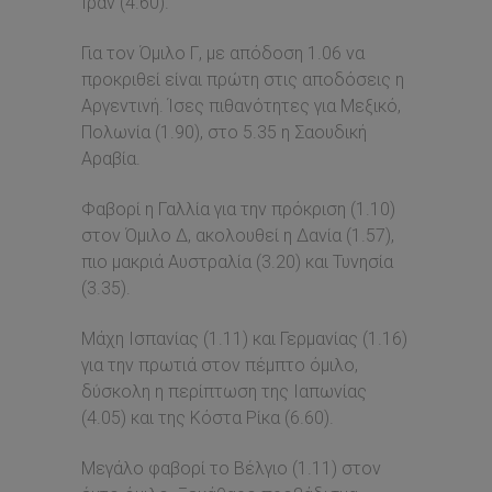
Ιράν (4.60).
Για τον Όμιλο Γ, με απόδοση 1.06 να
προκριθεί είναι πρώτη στις αποδόσεις η
Αργεντινή. Ίσες πιθανότητες για Μεξικό,
Πολωνία (1.90), στο 5.35 η Σαουδική
Αραβία.
Φαβορί η Γαλλία για την πρόκριση (1.10)
στον Όμιλο Δ, ακολουθεί η Δανία (1.57),
πιο μακριά Αυστραλία (3.20) και Τυνησία
(3.35).
Μάχη Ισπανίας (1.11) και Γερμανίας (1.16)
για την πρωτιά στον πέμπτο όμιλο,
δύσκολη η περίπτωση της Ιαπωνίας
(4.05) και της Κόστα Ρίκα (6.60).
Μεγάλο φαβορί το Βέλγιο (1.11) στον