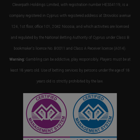
Cleverpath Holdings Limited, with registration number HE354119, is a
company registered in Cyprus with registered address at Strovolos avenue
124, 1st floor, office 101, 2042 Nicosia, and which activities are licensed
and regulated by the National Betting Authority of Cyprus under Class B
bookmaker's licence No. B0011 and Class A Receiver license (A014).
Warning:
Gambling can be addictive, play responsibly. Players must be at
least 18 years old. Use of betting services by persons under the age of 18
years old is strictly prohibited by the law.