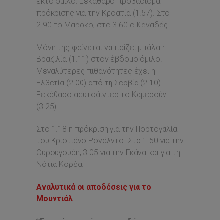
έκτο όμιλο. Ξεκάθαρο προβάδισμα
πρόκρισης για την Κροατία (1.57). Στο
2.90 το Μαρόκο, στο 3.60 ο Καναδάς.
Μόνη της φαίνεται να παίζει μπάλα η
Βραζιλία (1.11) στον έβδομο όμιλο.
Μεγαλύτερες πιθανότητες έχει η
Ελβετία (2.00) από τη Σερβία (2.10).
Ξεκάθαρο αουτσάιντερ το Καμερούν
(3.25).
Στο 1.18 η πρόκριση για την Πορτογαλία
του Κριστιάνο Ρονάλντο. Στο 1.50 για την
Ουρουγουάη, 3.05 για την Γκάνα και για τη
Νότια Κορέα.
Αναλυτικά οι αποδόσεις για το
Μουντιάλ