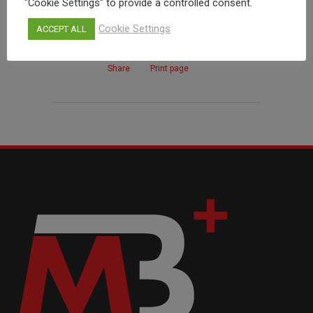
"Cookie Settings" to provide a controlled consent.
Cookie Settings
ACCEPT ALL
Share
Print page