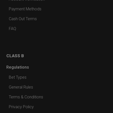
Payment Methods
Cash Out Terms
FAQ
CLASS B
Regulations
Bet Types
General Rules
Terms & Conditions
Privacy Policy