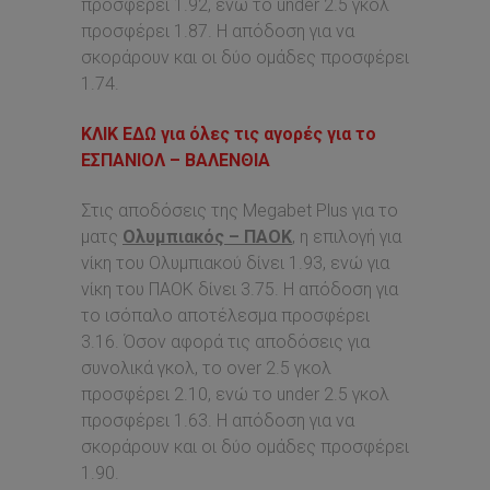
προσφέρει 1.92, ενώ το under 2.5 γκολ
προσφέρει 1.87. Η απόδοση για να
σκοράρουν και οι δύο ομάδες προσφέρει
1.74.
ΚΛΙΚ ΕΔΩ για όλες τις αγορές για το
ΕΣΠΑΝΙΟΛ – ΒΑΛΕΝΘΙΑ
Στις αποδόσεις της Megabet Plus για το
ματς
Ολυμπιακός – ΠΑΟΚ
, η επιλογή για
νίκη του Ολυμπιακού δίνει 1.93, ενώ για
νίκη του ΠΑΟΚ δίνει 3.75. Η απόδοση για
το ισόπαλο αποτέλεσμα προσφέρει
3.16. Όσον αφορά τις αποδόσεις για
συνολικά γκολ, το over 2.5 γκολ
προσφέρει 2.10, ενώ το under 2.5 γκολ
προσφέρει 1.63. Η απόδοση για να
σκοράρουν και οι δύο ομάδες προσφέρει
1.90.