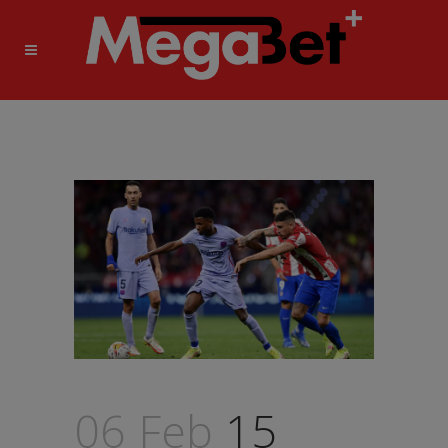
06 Feb
15