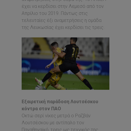
έχει να κερδίσει στην Λεμεσό από τον
Απρίλιο του 2019. Πάντως στις
τελευταίες έξι αναμετρήσεις η ομάδα
της Λευκωσίας έχει κερδίσει τις τρεις.
Εξαιρετική παράδοση Λουτσέσκου
κόντρα στον ΠΑΟ
Οκτώ σερί νίκες μετρά ο Ραζβάν
Λουτσέσκου με αντίπαλο τον
Παναθηναϊκό, τρεις ως τεχνικός της