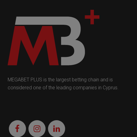
MEGABET PLUS is the largest betting chain and is
considered one of the leading companies in Cyprus.