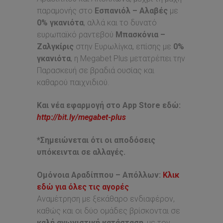
παραμονής στο
Εσπανιόλ – Αλαβές
με
0% γκανιότα
, αλλά και το δυνατό
ευρωπαϊκό ραντεβού
Μπασκόνια –
Ζαλγκίρις
στην Ευρωλίγκα, επίσης με
0%
γκανιότα
, η Megabet Plus μετατρέπει την
Παρασκευή σε βραδιά ουσίας και
καθαρού παιχνιδιού.
Και νέα εφαρμογή στο App Store εδώ:
http://bit.ly/megabet-plus
*Σημειώνεται ότι οι αποδόσεις
υπόκεινται σε αλλαγές.
Ομόνοια Αραδίππου
–
Απόλλων:
Κλικ
εδώ για όλες τις αγορές
Αναμέτρηση με ξεκάθαρο ενδιαφέρον,
καθώς και οι δύο ομάδες βρίσκονται σε
καλή αγωνιστική κατάσταση
, με τον