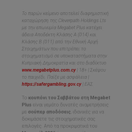
Το παρών κείμενο αποτελεί διαφημιστική
καταχώρηση της Cleverpath Holdings Lts
με την επωνυμία Megabet Plus κατέχει
άδεια Αποδέκτη Κλάσης Α (014) και
Κλάσης Β (011) από την Εθνική Αρχή
Στοιχημάτων που επιτρέπει τo
στοιχηματισμό σε υποκαταστήματα στην
Κυπριακή Δημοκρατία και στο διαδίκτυο
www.megabetplus.com.cy
| 18+ | Σκέψου
το παιχνίδι. Παίξε με ασφάλεια |
https://safergambling.gov.cy
| ΕΑΣ
Το
κουπόνι του Σαββάτου στη Megabet
Plus
είναι γεμάτο δυνατές αναμετρήσεις
με
σούπερ αποδόσεις
, ιδανικές για να
δοκιμάσετε τις στοιχηματικές σας
επιλογές. Από τα προκριματικά του