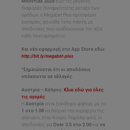
Μουντιάλ 2026
έως τις μεγάλες
διαφορές δυναμικότητας μεταξύ των
ομάδων, η Megabet Plus προσφέρει
ευκαιρίες για κάθε τύπο παίκτη, με
αποδόσεις που αναδεικνύουν την αξία
κάθε πονταρίσματος.
Και νέα εφαρμογή στο App Store εδώ:
http://bit.ly/megabet-plus
*Σημειώνεται ότι οι αποδόσεις
υπόκεινται σε αλλαγές.
Αυστρία – Κύπρος:
Κλικ εδώ για όλες
τις αγορές
Η
Αυστρία
είναι ξεκάθαρο φαβορί, με το
1 στο 1.08
να δείχνει την κυριαρχία της
απέναντι στην Κύπρο. Παρόλα αυτά, οι
αποδόσεις για
Over 3.5 στο 2.00
και
να