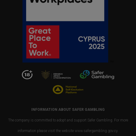
INFORMATION ABOUT SAFER GAMBLING
The company is committed to adopt and support Safer Gambling. For more
information please visit the website www.safergambling.gov.cy.