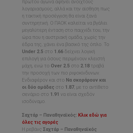
πρώτου αγώνα αφήνει ανοιχτούς
λογαριασμούς, αλλά και την αίσθηση πως
η τακτική προσέγγιση θα είναι ξανά
συντηρητική. Ο ΠΑΟΚ καλείται να βγάλει
μεγαλύτερη ένταση στο παιχνίδι του, την
ώρα που η αυστριακή ομάδα, χωρίς την
έδρα της, χάνει ένα βασικό της όπλο. Το
Under 2.5
στο
1.66
δείχνει λογική
επιλογή για όσους περιμένουν κλειστή
μάχη, ενώ το
Over 2.5
στο
2.18
τραβά
την προσοχή των πιο ριψοκίνδυνων.
Ενδιαφέρον και στο
Να σκοράρουν και
οι δύο ομάδες
στο
1.87
, με το αντίθετο
σενάριο στο
1.91
να είναι σχεδόν
ισοδύναμο.
Σαχτάρ – Παναθηναϊκός:
Κλικ εδώ για
όλες τις αγορές
Η ρεβάνς
Σαχτάρ – Παναθηναϊκός