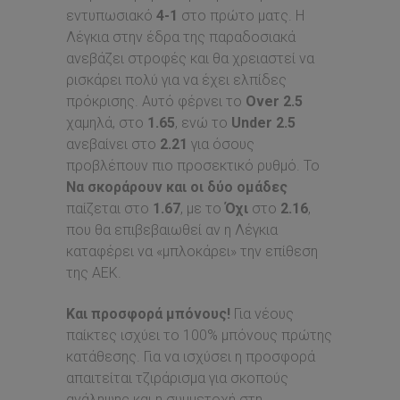
εντυπωσιακό
4-1
στο πρώτο ματς. Η
Λέγκια στην έδρα της παραδοσιακά
ανεβάζει στροφές και θα χρειαστεί να
ρισκάρει πολύ για να έχει ελπίδες
πρόκρισης. Αυτό φέρνει το
Over 2.5
χαμηλά, στο
1.65
, ενώ το
Under 2.5
ανεβαίνει στο
2.21
για όσους
προβλέπουν πιο προσεκτικό ρυθμό. Το
Να σκοράρουν και οι δύο ομάδες
παίζεται στο
1.67
, με το
Όχι
στο
2.16
,
που θα επιβεβαιωθεί αν η Λέγκια
καταφέρει να «μπλοκάρει» την επίθεση
της ΑΕΚ.
Και προσφορά μπόνους!
Για νέους
παίκτες ισχύει το 100% μπόνους πρώτης
κατάθεσης. Για να ισχύσει η προσφορά
απαιτείται τζιράρισμα για σκοπούς
ανάληψης και η συμμετοχή στη