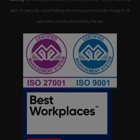
least 18 years old. Use of betting services by persons under the age of 18
years old is strictly prohibited by the law.