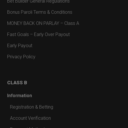
Bet Builder General Regulations
Bonus Paroli Terms & Conditions
MONEY BACK ON PARLAY – Class A
Fast Goals – Early Over Payout
Early Payout
Privacy Policy
CLASS B
Information
Registration & Betting
Account Verification