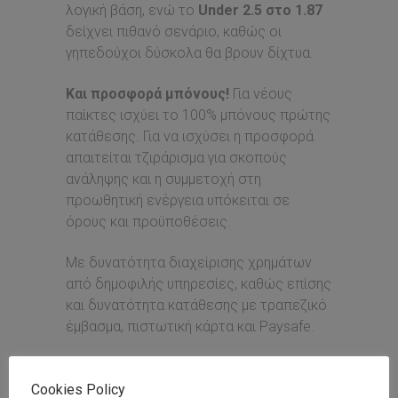
λογική βάση, ενώ το
Under 2.5 στο 1.87
δείχνει πιθανό σενάριο, καθώς οι
γηπεδούχοι δύσκολα θα βρουν δίχτυα.
Και προσφορά μπόνους!
Για νέους
παίκτες ισχύει το 100% μπόνους πρώτης
κατάθεσης. Για να ισχύσει η προσφορά
απαιτείται τζιράρισμα για σκοπούς
ανάληψης και η συμμετοχή στη
προωθητική ενέργεια υπόκειται σε
όρους και προϋποθέσεις.
Με δυνατότητα διαχείρισης χρημάτων
από δημοφιλής υπηρεσίες, καθώς επίσης
και δυνατότητα κατάθεσης με τραπεζικό
έμβασμα, πιστωτική κάρτα και Paysafe.
Στους μεγάλους αγώνες η
Megabet Plus
προσφέρει σούπερ προσφορές που
Cookies Policy