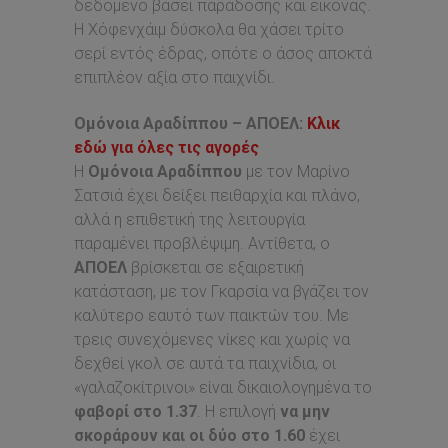
δεδομένο βάσει παράδοσης και εικόνας.
Η Χόφενχάιμ δύσκολα θα χάσει τρίτο
σερί εντός έδρας, οπότε ο άσος αποκτά
επιπλέον αξία στο παιχνίδι.
Ομόνοια Αραδίππου – ΑΠΟΕΛ:
Κλικ
εδώ για όλες τις αγορές
Η
Ομόνοια Αραδίππου
με τον Μαρίνο
Σατσιά έχει δείξει πειθαρχία και πλάνο,
αλλά η επιθετική της λειτουργία
παραμένει προβλέψιμη. Αντίθετα, ο
ΑΠΟΕΛ
βρίσκεται σε εξαιρετική
κατάσταση, με τον Γκαρσία να βγάζει τον
καλύτερο εαυτό των παικτών του. Με
τρεις συνεχόμενες νίκες και χωρίς να
δεχθεί γκολ σε αυτά τα παιχνίδια, οι
«γαλαζοκίτρινοι» είναι δικαιολογημένα το
φαβορί στο 1.37
. Η επιλογή
να μην
σκοράρουν και οι δύο στο 1.60
έχει