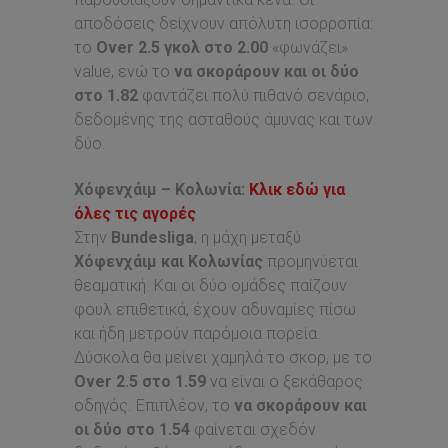
αποδόσεις δείχνουν απόλυτη ισορροπία:
το
Over 2.5 γκολ στο 2.00
«φωνάζει»
value, ενώ το
να σκοράρουν και οι δύο
στο 1.82
φαντάζει πολύ πιθανό σενάριο,
δεδομένης της ασταθούς άμυνας και των
δύο.
Χόφενχάιμ – Κολωνία:
Κλικ εδώ για
όλες τις αγορές
Στην
Bundesliga
, η μάχη μεταξύ
Χόφενχάιμ και Κολωνίας
προμηνύεται
θεαματική. Και οι δύο ομάδες παίζουν
φουλ επιθετικά, έχουν αδυναμίες πίσω
και ήδη μετρούν παρόμοια πορεία.
Δύσκολα θα μείνει χαμηλά το σκορ, με το
Over 2.5 στο 1.59
να είναι ο ξεκάθαρος
οδηγός. Επιπλέον, το
να σκοράρουν και
οι δύο στο 1.54
φαίνεται σχεδόν