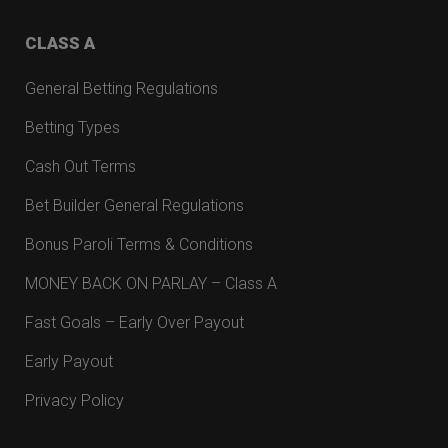
CLASS A
General Betting Regulations
Betting Types
Cash Out Terms
Bet Builder General Regulations
Bonus Paroli Terms & Conditions
MONEY BACK ON PARLAY – Class A
Fast Goals – Early Over Payout
Early Payout
Privacy Policy