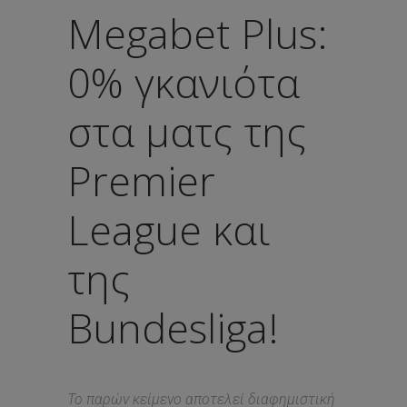
Megabet Plus:
0% γκανιότα
στα ματς της
Premier
League και
της
Bundesliga!
Το παρών κείμενο αποτελεί διαφημιστική