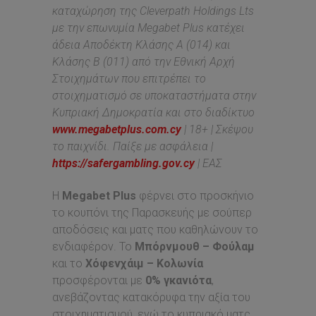
καταχώρηση της Cleverpath Holdings Lts
με την επωνυμία Megabet Plus κατέχει
άδεια Αποδέκτη Κλάσης Α (014) και
Κλάσης Β (011) από την Εθνική Αρχή
Στοιχημάτων που επιτρέπει τo
στοιχηματισμό σε υποκαταστήματα στην
Κυπριακή Δημοκρατία και στο διαδίκτυο
www.megabetplus.com.cy
| 18+ | Σκέψου
το παιχνίδι. Παίξε με ασφάλεια |
https://safergambling.gov.cy
| ΕΑΣ
Η
Megabet Plus
φέρνει στο προσκήνιο
το κουπόνι της Παρασκευής με σούπερ
αποδόσεις και ματς που καθηλώνουν το
ενδιαφέρον. Το
Μπόρνμουθ – Φούλαμ
και το
Χόφενχάιμ – Κολωνία
προσφέρονται με
0% γκανιότα
,
ανεβάζοντας κατακόρυφα την αξία του
στοιχηματισμού, ενώ το κυπριακό ματς