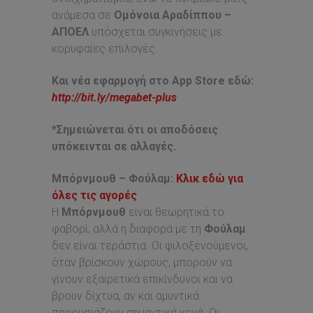
ανάμεσα σε
Ομόνοια Αραδίππου –
ΑΠΟΕΛ
υπόσχεται συγκινήσεις με
κορυφαίες επιλογές.
Και νέα εφαρμογή στο App Store εδώ:
http://bit.ly/megabet-plus
*Σημειώνεται ότι οι αποδόσεις
υπόκεινται σε αλλαγές.
Μπόρνμουθ – Φούλαμ:
Κλικ εδώ για
όλες τις αγορές
Η
Μπόρνμουθ
είναι θεωρητικά το
φαβορί, αλλά η διαφορά με τη
Φούλαμ
δεν είναι τεράστια. Οι φιλοξενούμενοι,
όταν βρίσκουν χώρους, μπορούν να
γίνουν εξαιρετικά επικίνδυνοι και να
βρουν δίχτυα, αν και αμυντικά
παρουσιάζουν σημαντικά κενά. Οι