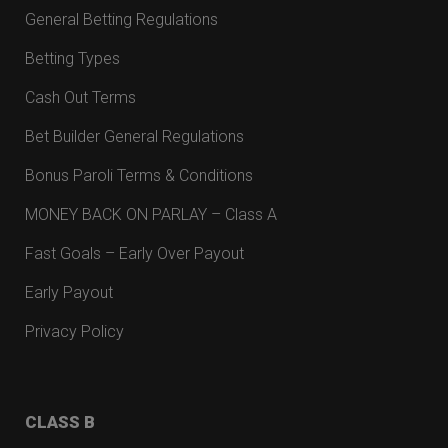
General Betting Regulations
Betting Types
Cash Out Terms
Bet Builder General Regulations
Bonus Paroli Terms & Conditions
MONEY BACK ON PARLAY – Class A
Fast Goals – Early Over Payout
Early Payout
Privacy Policy
CLASS B