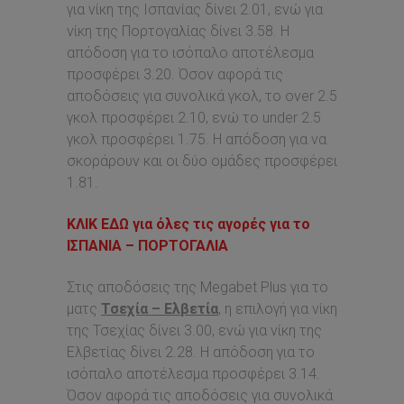
για νίκη της Ισπανίας δίνει 2.01, ενώ για
νίκη της Πορτογαλίας δίνει 3.58. Η
απόδοση για το ισόπαλο αποτέλεσμα
προσφέρει 3.20. Όσον αφορά τις
αποδόσεις για συνολικά γκολ, το over 2.5
γκολ προσφέρει 2.10, ενώ το under 2.5
γκολ προσφέρει 1.75. Η απόδοση για να
σκοράρουν και οι δύο ομάδες προσφέρει
1.81.
ΚΛΙΚ ΕΔΩ για όλες τις αγορές για το
ΙΣΠΑΝΙΑ – ΠΟΡΤΟΓΑΛΙΑ
Στις αποδόσεις της Megabet Plus για το
ματς
Τσεχία – Ελβετία
, η επιλογή για νίκη
της Τσεχίας δίνει 3.00, ενώ για νίκη της
Ελβετίας δίνει 2.28. Η απόδοση για το
ισόπαλο αποτέλεσμα προσφέρει 3.14.
Όσον αφορά τις αποδόσεις για συνολικά