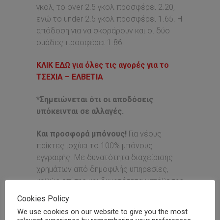
γκολ, το over 2.5 γκολ προσφέρει 2.20,
ενώ το under 2.5 γκολ προσφέρει 1.65. Η
απόδοση για να σκοράρουν και οι δύο
ομάδες προσφέρει 1.86.
ΚΛΙΚ ΕΔΩ για όλες τις αγορές για το
ΤΣΕΧΙΑ – ΕΛΒΕΤΙΑ
*Σημειώνεται ότι οι αποδόσεις
υπόκεινται σε αλλαγές.
Και προσφορά μπόνους!
Για νέους
παίκτες ισχύει το 100% μπόνους
εγγραφής. Με δυνατότητα διαχείρισης
χρημάτων από δημοφιλής υπηρεσίες,
καθώς επίσης και δυνατότητα κατάθεσης
με τραπεζικό έμβασμα, πιστωτική κάρτα
Cookies Policy
και Paysafe.
We use cookies on our website to give you the most