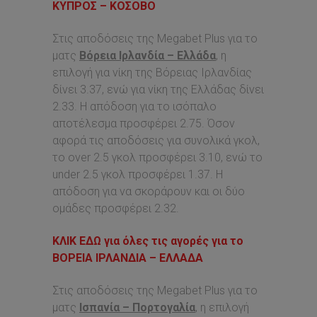
ΚΥΠΡΟΣ – ΚΟΣΟΒΟ
Στις αποδόσεις της Megabet Plus για το
ματς
Βόρεια Ιρλανδία – Ελλάδα
, η
επιλογή για νίκη της Βόρειας Ιρλανδίας
δίνει 3.37, ενώ για νίκη της Ελλάδας δίνει
2.33. Η απόδοση για το ισόπαλο
αποτέλεσμα προσφέρει 2.75. Όσον
αφορά τις αποδόσεις για συνολικά γκολ,
το over 2.5 γκολ προσφέρει 3.10, ενώ το
under 2.5 γκολ προσφέρει 1.37. Η
απόδοση για να σκοράρουν και οι δύο
ομάδες προσφέρει 2.32.
ΚΛΙΚ ΕΔΩ για όλες τις αγορές για το
ΒΟΡΕΙΑ ΙΡΛΑΝΔΙΑ – ΕΛΛΑΔΑ
Στις αποδόσεις της Megabet Plus για το
ματς
Ισπανία – Πορτογαλία
, η επιλογή