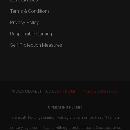
Terms & Conditions
Privacy Policy
Responsible Gaming
Self-Protection Measures
© 2025 MEGABET PLUS. By
PCN Digital
Privacy & Cookies Policy
OPERATING PERMIT
Cleverpath Holdings Limited, with registration number HE354119, is a
company registered in Cyprus with registered address at Strovolos avenue