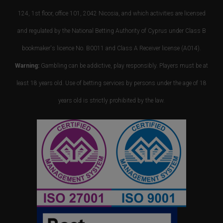
124, 1st floor, office 101, 2042 Nicosia, and which activities are licensed
and regulated by the National Betting Authority of Cyprus under Class B
bookmaker's licence No. B0011 and Class A Receiver license (A014).
Warning:
Gambling can be addictive, play responsibly. Players must be at
least 18 years old. Use of betting services by persons under the age of 18
years old is strictly prohibited by the law.