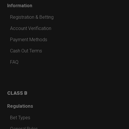
Information
Registration & Betting
Account Verification
Payment Methods
Cash Out Terms
FAQ
CLASS B
Regulations
Bet Types
General Rules