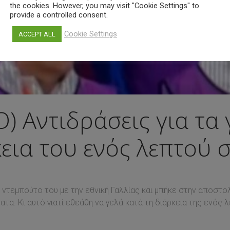
the cookies. However, you may visit "Cookie Settings" to
provide a controlled consent.
Cookie Settings
ACCEPT ALL
) Αντιδράσεις για τα 
εια του ενός λεπτού 
ντεμπούτο του με την εθνική Γαλλίας και μπήκε στην αποστολ
τα. Κι αυτό γιατί εθεάθη να γελά κατά τη διάρκεια της ενός λ