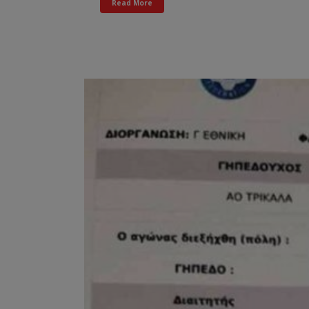
Read More