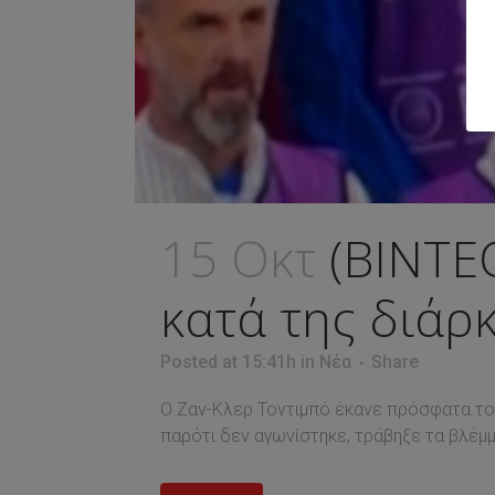
15 Οκτ
(ΒΙΝΤΕΟ
κατά της διάρκ
Posted at 15:41h
in
Νέα
Share
Ο Ζαν-Κλερ Τοντιμπό έκανε πρόσφατα το 
παρότι δεν αγωνίστηκε, τράβηξε τα βλέμμα