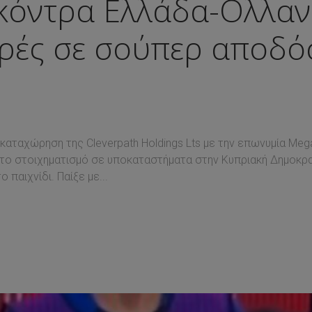
κόντρα Ελλάδα-Ολλαν
ρές σε σούπερ αποδόσ
καταχώρηση της Cleverpath Holdings Lts με την επωνυμία Me
ι τo στοιχηματισμό σε υποκαταστήματα στην Κυπριακή Δημοκρατ
παιχνίδι. Παίξε με...