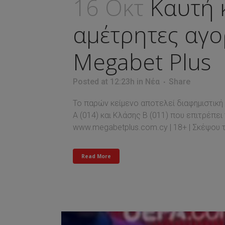
16 Οκτ
Καυτή 
αμέτρητες αγο
Megabet Plus
Posted at 12:23h
in
Νέα
Share
Το παρών κείμενο αποτελεί διαφημιστική 
Α (014) και Κλάσης Β (011) που επιτρέπε
www.megabetplus.com.cy | 18+ | Σκέψου το 
Read More