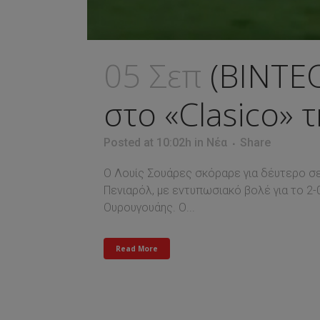
05 Σεπ
(ΒΙΝΤΕ
στο «Clasico»
Posted at 10:02h
in
Νέα
Share
Ο Λουίς Σουάρες σκόραρε για δέυτερο σερ
Πενιαρόλ, με εντυπωσιακό βολέ για το 2-
Ουρουγουάης. Ο...
Read More