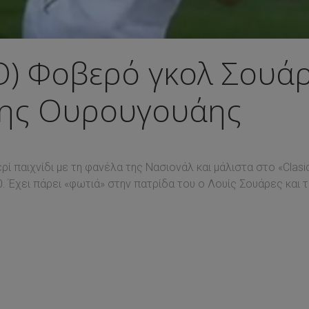
Ο) Φοβερό γκολ Σουάρ
 της Ουρουγουάης
ί παιχνίδι με τη φανέλα της Νασιονάλ και μάλιστα στο «Clas
0. Έχει πάρει «φωτιά» στην πατρίδα του ο Λουίς Σουάρες και 