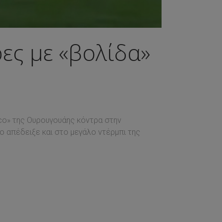
ες με «βολίδα»
ico» της Ουρουγουάης κόντρα στην
το απέδειξε και στο μεγάλο ντέρμπι της