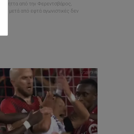
αριά ήττα από την Φερεντσβάρος,
αφού μετά από εφτά αγωνιστικές δεν