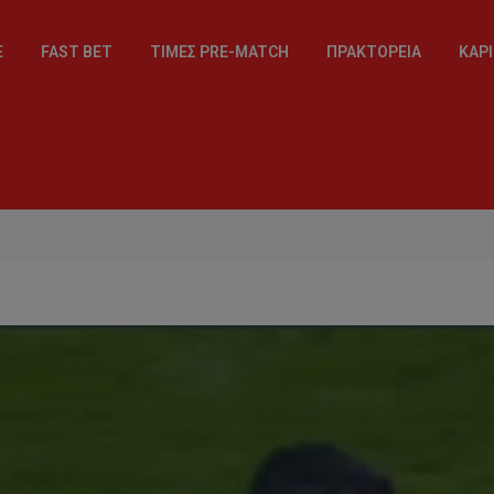
E
FAST BET
ΤΙΜΈΣ PRE-MATCH
ΠΡΑΚΤΟΡΕΊΑ
ΚΑΡΙ
ΝΈΑ