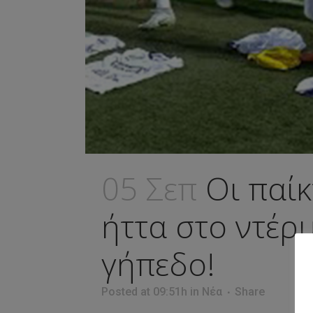
05 Σεπ
Οι παί
ήττα στο ντέρ
γήπεδο!
Posted at 09:51h
in
Νέα
Share