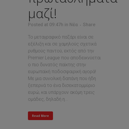
μαζί!
Posted at 09:47h
in
Νέα
Share
Το μεταγραφικό παζάρι είναι σε
εξέλιξη και σε χαμηλούς σχετικά
ρυθμούς παντού, εκτός από την
Premier League που αποδεικνύεται
ο πιο δυνατός παίκτης στην
ευρωπαϊκή ποδοσφαιρική αγορά!
Με μια συνολική δαπάνη που ήδη
ξεπερνά το ένα δισεκατομμύριο
ευρώ, και υπάρχουν ακόμη τρεις
ομάδες, δηλαδή η...
Read More