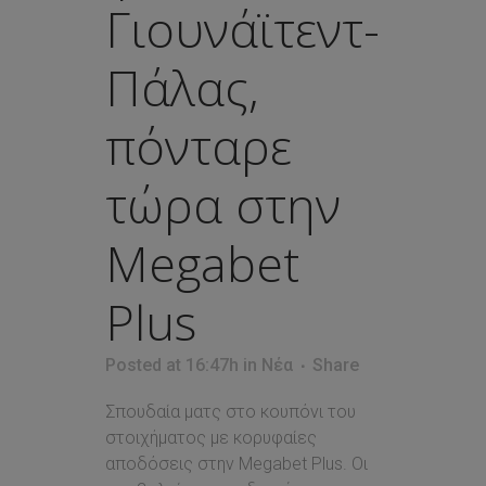
Γιουνάϊτεντ-
Πάλας,
πόνταρε
τώρα στην
Megabet
Plus
Posted at 16:47h
in
Νέα
Share
Σπουδαία ματς στο κουπόνι του
στοιχήματος με κορυφαίες
αποδόσεις στην Megabet Plus. Οι