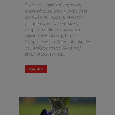
Πριν από μερικά χρόνια, αν σας
έλεγε κάποιος ότι ο Λιονέλ Μέσι
και ο Σέρχιο Ράμος θα γίνονταν
συμπαίκτες και ότι ο πρώτος
σκόρερ της Μπαρτσελόνα θα
άφηνε τον θρύλο της Ρεάλ
Μαδρίτης να εκτελέσει πέναλτι, θα
τον βγάζατε τρελό. Αλλά αυτή
είναι η παράξενη και...
Read More