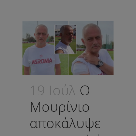
19 Ιούλ
O
Μουρίνιο
αποκάλυψε