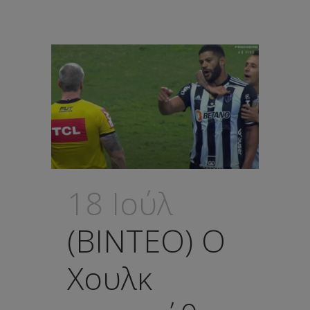
18 Ιούλ
(ΒΙΝΤΕΟ) Ο
Χουλκ