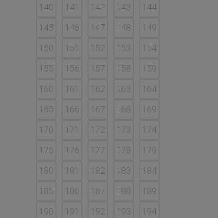
140
141
142
143
144
145
146
147
148
149
150
151
152
153
154
155
156
157
158
159
160
161
162
163
164
165
166
167
168
169
170
171
172
173
174
175
176
177
178
179
180
181
182
183
184
185
186
187
188
189
190
191
192
193
194