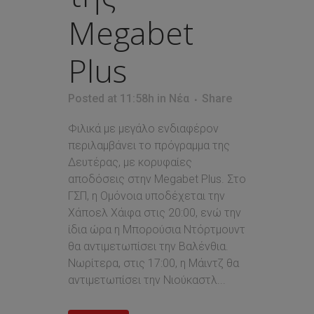
Megabet
Plus
Posted at 11:58h
in
Νέα
Share
Φιλικά με μεγάλο ενδιαφέρον
περιλαμβάνει το πρόγραμμα της
Δευτέρας, με κορυφαίες
αποδόσεις στην Megabet Plus. Στο
ΓΣΠ, η Ομόνοια υποδέχεται την
Χάποελ Χάιφα στις 20:00, ενώ την
ίδια ώρα η Μπορούσια Ντόρτμουντ
θα αντιμετωπίσει την Βαλένθια.
Νωρίτερα, στις 17:00, η Μάιντζ θα
αντιμετωπίσει την Νιούκαστλ...