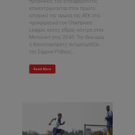
προβολείς του ενδιαφέροντος
επικεντρώνονται στον πρώτο
ιστορικό της αγώνα της ΑΕΚ στα
προκριματικά του Champions
League, εκτός έδρας κόντρα στην
Μίντιλαντ στις 20:45. Την ίδια ώρα,
η Λουντογκόρετς αντιμετωπίζει
την Σάμροκ Ρόβερς,...
Read More