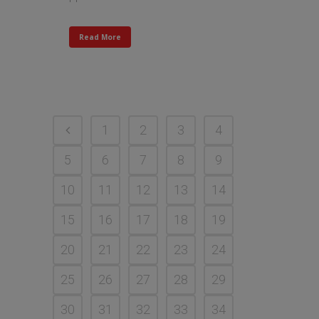
Read More
1
2
3
4
5
6
7
8
9
10
11
12
13
14
15
16
17
18
19
20
21
22
23
24
25
26
27
28
29
30
31
32
33
34