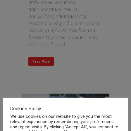
απόλυτα γυμνασμένου
παρουσιαστικού του. Ο
Βραζιλιάνος επιθετικός της
Ατλέτικο Μινέιρο διαμαρτυρήθηκε
έντονα για πέναλτι που δεν του
δόθηκε λέγοντας: «Σε κάθε ματς
κάνεις τα ίδια». Ο...
Read More
Cookies Policy
We use cookies on our website to give you the most
relevant experience by remembering your preferences
and repeat visits. By clicking “Accept All”, you consent to