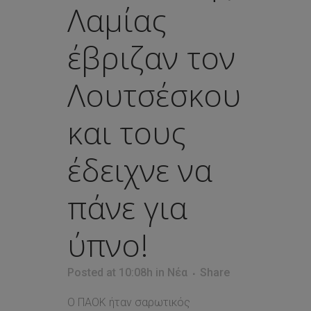
Λαμίας
έβριζαν τον
Λουτσέσκου
και τους
έδειχνε να
πάνε για
ύπνο!
Posted at 10:08h
in
Νέα
Share
Ο ΠΑΟΚ ήταν σαρωτικός