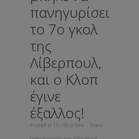
πανηγυρίσει
το 7ο γκολ
της
Λίβερπουλ,
και ο Κλοπ
έγινε
έξαλλος!
Posted at 10:10h
in
Νέα
Share
Ο προπονητής της Λίβερπουλ