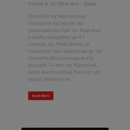
Posted at 10:13h
in
Νέα
Share
Οι οπαδοί της Μάντσεστερ
Γιουνάιτεντ εντόπισαν την
χειρονομία του Έρικ τεν Χαγκ όταν
η ομάδα προηγήθηκε με 4-1
εναντίον της Ρεάλ Μπέτις. Η
Γιουνάιτεντ, που αγωνίστηκε με την
ίδια εντεκάδα που γνώρισε την
συντριβή 7-0 από την Λίβερπουλ,
βγήκε άνετα νικήτρια, δίνοντας μια
ισχυρή απάντηση σε...
Read More