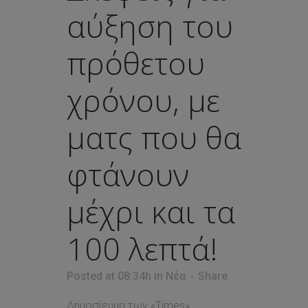
αύξηση του
πρόθετου
χρόνου, με
ματς που θα
φτάνουν
μέχρι και τα
100 λεπτά!
Posted at 08:34h
in
Νέα
Share
Δημοσίευμα των «Times»