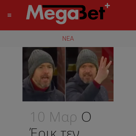
ΝΈΑ
10 Μαρ
O
Έρικ τεν