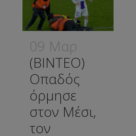
09 Μαρ
(ΒΙΝΤΕΟ)
Οπαδός
όρμησε
στον Μέσι,
τον