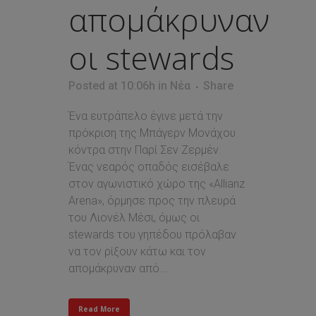
απομάκρυναν
οι stewards
Posted at 10:06h
in
Νέα
Share
Ένα ευτράπελο έγινε μετά την
πρόκριση της Μπάγερν Μονάχου
κόντρα στην Παρί Σεν Ζερμέν.
Ένας νεαρός οπαδός εισέβαλε
στον αγωνιστικό χώρο της «Allianz
Arena», όρμησε προς την πλευρά
του Λιονέλ Μέσι, όμως οι
stewards του γηπέδου πρόλαβαν
να τον ρίξουν κάτω και τον
απομάκρυναν από...
Read More