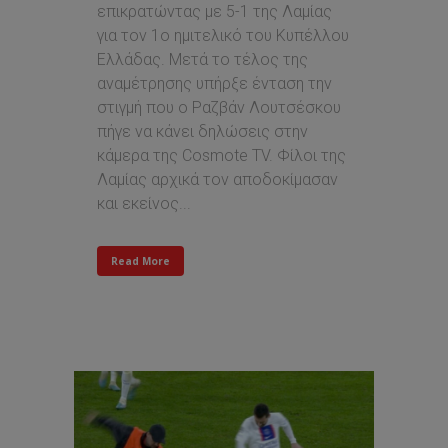
επικρατώντας με 5-1 της Λαμίας
για τον 1ο ημιτελικό του Κυπέλλου
Ελλάδας. Μετά το τέλος της
αναμέτρησης υπήρξε ένταση την
στιγμή που ο Ραζβάν Λουτσέσκου
πήγε να κάνει δηλώσεις στην
κάμερα της Cosmote TV. Φίλοι της
Λαμίας αρχικά τον αποδοκίμασαν
και εκείνος...
Read More