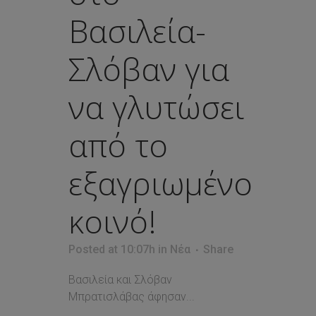
Βασιλεία-
Σλόβαν για
να γλυτώσει
από το
εξαγριωμένο
κοινό!
Posted at 10:07h
in
Νέα
Share
Βασιλεία και Σλόβαν
Μπρατισλάβας άφησαν...