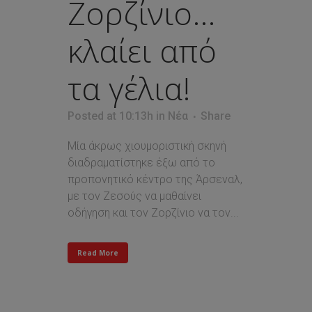
Ζορζίνιο…
κλαίει από
τα γέλια!
Posted at 10:13h
in
Νέα
Share
Μία άκρως χιουμοριστική σκηνή
διαδραματίστηκε έξω από το
προπονητικό κέντρο της Άρσεναλ,
με τον Ζεσούς να μαθαίνει
οδήγηση και τον Ζορζίνιο να τον...
Read More