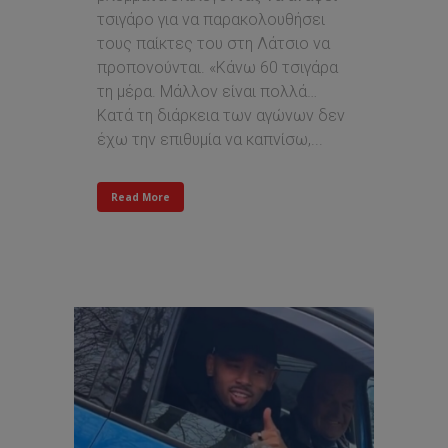
τσιγάρο για να παρακολουθήσει
τους παίκτες του στη Λάτσιο να
προπονούνται. «Κάνω 60 τσιγάρα
τη μέρα. Μάλλον είναι πολλά…
Κατά τη διάρκεια των αγώνων δεν
έχω την επιθυμία να καπνίσω,...
Read More