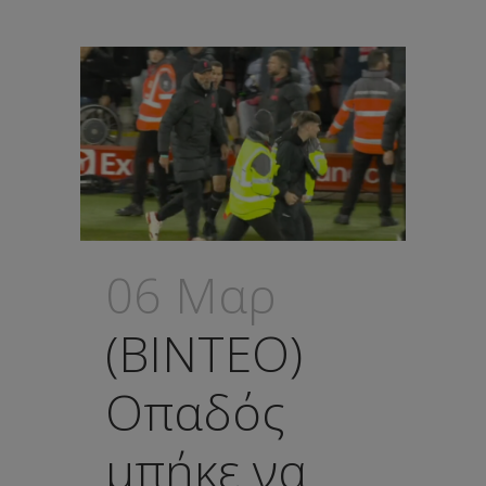
06 Μαρ
(ΒΙΝΤΕΟ)
Οπαδός
μπήκε να