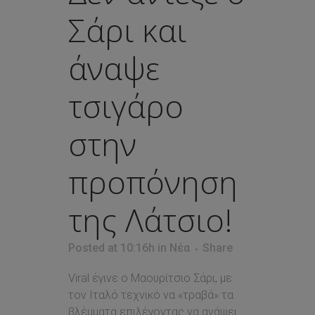
Σάρι και
άναψε
τσιγάρο
στην
προπόνηση
της Λάτσιο!
Posted at 10:16h
in
Νέα
Share
Viral έγινε ο Μαουρίτσιο Σάρι, με
τον Ιταλό τεχνικό να «τραβά» τα
βλέμματα επιλέγοντας να ανάψει