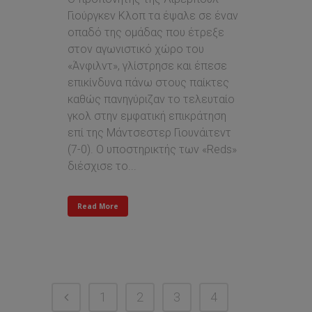
Γιούργκεν Κλοπ τα έψαλε σε έναν
οπαδό της ομάδας που έτρεξε
στον αγωνιστικό χώρο του
«Άνφιλντ», γλίστρησε και έπεσε
επικίνδυνα πάνω στους παίκτες
καθώς πανηγύριζαν το τελευταίο
γκολ στην εμφατική επικράτηση
επί της Μάντσεστερ Γιουνάιτεντ
(7-0). Ο υποστηρικτής των «Reds»
διέσχισε το...
Read More
1
2
3
4