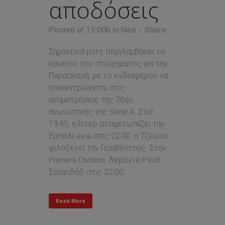
αποδόσεις
Posted at 15:00h
in
Νέα
Share
Σημαντικά ματς περιλαμβάνει το
κουπόνι του στοιχήματος για την
Παρασκευή, με το ενδιαφέρον να
επικεντρώνεται στις
αναμετρήσεις της 36ης
αγωνιστικής της Serie A. Στις
19:45, η Ίντερ αντιμετωπίζει την
Έμπολι ενώ στις 22:00, η Τζένοα
φιλοξενεί την Γιουβέντους. Στην
Primera Division, Λεβάντε-Ρεάλ
Σοσειδάδ στις 22:00,...
Read More