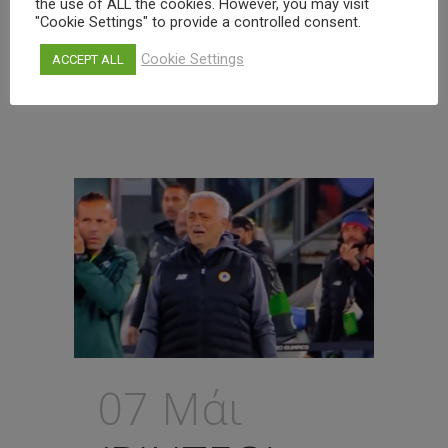
the use of ALL the cookies. However, you may visit
άλλες πέντε φορές,...
"Cookie Settings" to provide a controlled consent.
Cookie Settings
ACCEPT ALL
Read More
07 Μάι