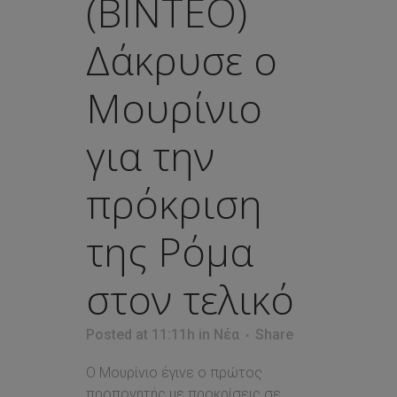
(ΒΙΝΤΕΟ)
Δάκρυσε ο
Μουρίνιο
για την
πρόκριση
της Ρόμα
στον τελικό
Posted at 11:11h
in
Νέα
Share
Ο Μουρίνιο έγινε ο πρώτος
προπονητής με προκρίσεις σε