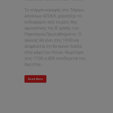
Το ντέρμπι κορυφής στο Τσίρειο,
Απόλλων-ΑΠΟΕΛ, μαγνητίζει το
ενδιαφέρον από τα ματς 8ης
αγωνιστικής της Β' φάσης του
Παγκύπριου Πρωταθλήματος. Ο
αγώνας θα γίνει στις 19:00 και
αναμένεται ότι θα κρίνει πολλά
στην μάχη του τίτλου. Νωρίτερα
στις 17:00, η ΑΕΚ υποδέχεται τον
Άρη στην...
Read More