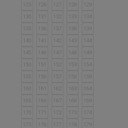
125
126
127
128
129
130
131
132
133
134
135
136
137
138
139
140
141
142
143
144
145
146
147
148
149
150
151
152
153
154
155
156
157
158
159
160
161
162
163
164
165
166
167
168
169
170
171
172
173
174
175
176
177
178
179