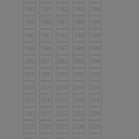
180
181
182
183
184
185
186
187
188
189
190
191
192
193
194
195
196
197
198
199
200
201
202
203
204
205
206
207
208
209
210
211
212
213
214
215
216
217
218
219
220
221
222
223
224
225
226
227
228
229