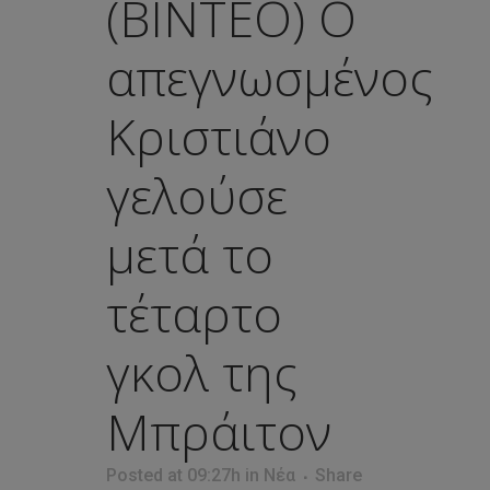
(ΒΙΝΤΕΟ) Ο
απεγνωσμένος
Κριστιάνο
γελούσε
μετά το
τέταρτο
γκολ της
Μπράιτον
Posted at 09:27h
in
Νέα
Share