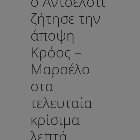
ο Αντσελότι
ζήτησε την
άποψη
Κρόος –
Μαρσέλο
στα
τελευταία
κρίσιμα
λεπτά