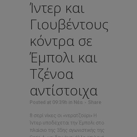
Ίντερ και
Γιουβέντους
κόντρα σε
Έμπολι και
Τζένοα
αντίστοιχα
Posted at 09:39h
in
Νέα
Share
8 σερί νίκες οι «νερατζούρι» H
Ίντερ υποδέχεται την Έμπολι στο
πλαίσιο της 35ης αγωνιστικής της