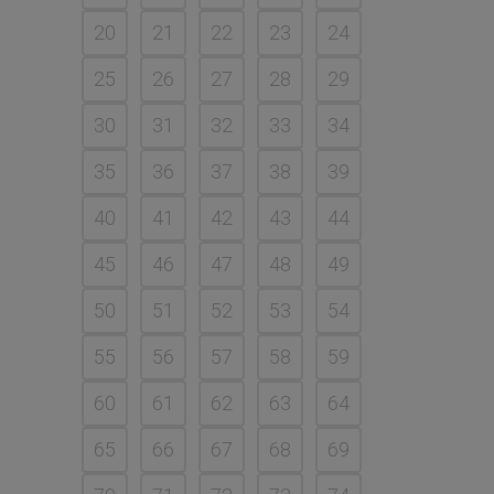
20
21
22
23
24
25
26
27
28
29
30
31
32
33
34
35
36
37
38
39
40
41
42
43
44
45
46
47
48
49
50
51
52
53
54
55
56
57
58
59
60
61
62
63
64
65
66
67
68
69