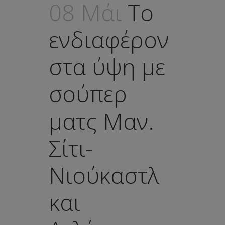
08 Μάι
Το
ενδιαφέρον
στα ύψη με
σούπερ
ματς Μαν.
Σίτι-
Νιούκαστλ
και