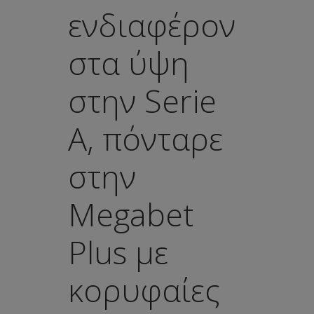
ενδιαφέρον
στα ύψη
στην Serie
A, πόνταρε
στην
Megabet
Plus με
κορυφαίες