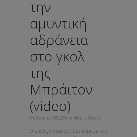
την
αμυντική
αδράνεια
στο γκολ
της
Μπράιτον
(video)
Posted at 06:20h
in
Νέα
Share
Ο Έρλινγκ Χάαλαντ δεν έκρυψε την