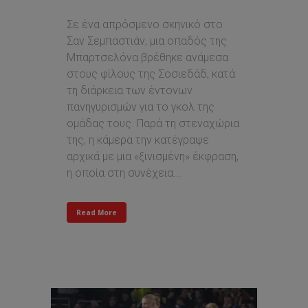
Σε ένα απρόσμενο σκηνικό στο
Σαν Σεμπαστιάν, μια οπαδός της
Μπαρτσελόνα βρέθηκε ανάμεσα
στους φίλους της Σοσιεδάδ, κατά
τη διάρκεια των έντονων
πανηγυρισμών για το γκολ της
ομάδας τους. Παρά τη στεναχώρια
της, η κάμερα την κατέγραψε
αρχικά με μια «ξινισμένη» έκφραση,
η οποία στη συνέχεια...
Read More