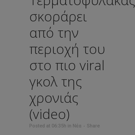
σκοράρει
από την
περιοχή του
στο πιο viral
γκολ της
χρονιάς
(video)
Posted at 06:35h
in
Νέα
Share