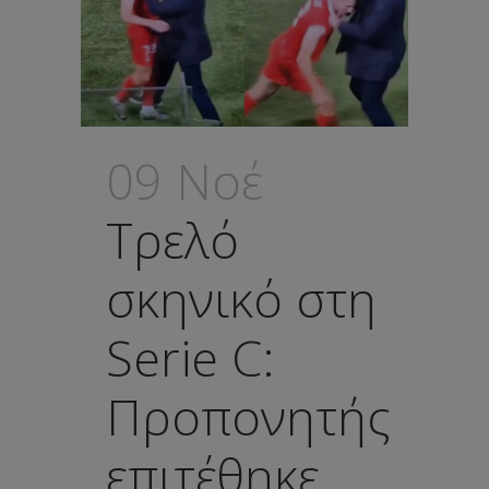
09 Νοέ
Τρελό
σκηνικό στη
Serie C:
Προπονητής
επιτέθηκε