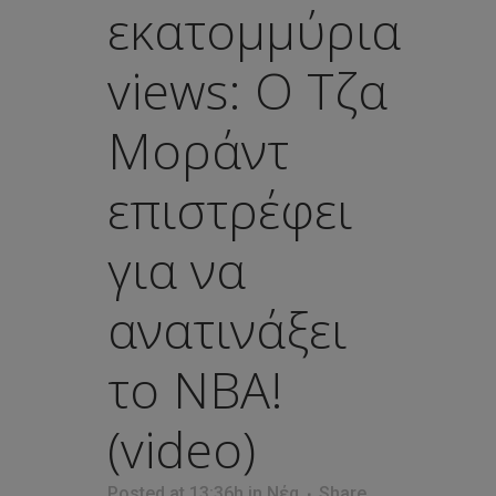
εκατομμύρια
views: Ο Τζα
Μοράντ
επιστρέφει
για να
ανατινάξει
το NBA!
(video)
Posted at 13:36h
in
Νέα
Share