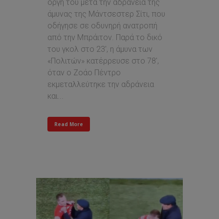
οργή του μετά την αδράνεια της
άμυνας της Μάντσεστερ Σίτι, που
οδήγησε σε οδυνηρή ανατροπή
από την Μπράιτον. Παρά το δικό
του γκολ στο 23', η άμυνα των
«Πολιτών» κατέρρευσε στο 78',
όταν ο Ζοάο Πέντρο
εκμεταλλεύτηκε την αδράνεια
και...
Read More