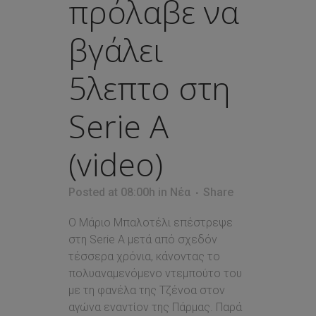
πρόλαβε να
βγάλει
5λεπτο στη
Serie A
(video)
Posted at 08:00h
in
Νέα
Share
Ο Μάριο Μπαλοτέλι επέστρεψε
στη Serie A μετά από σχεδόν
τέσσερα χρόνια, κάνοντας το
πολυαναμενόμενο ντεμπούτο του
με τη φανέλα της Τζένοα στον
αγώνα εναντίον της Πάρμας. Παρά