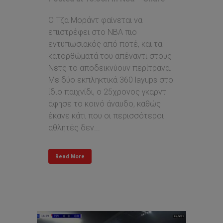
Ο Τζα Μοράντ φαίνεται να
επιστρέφει στο NBA πιο
εντυπωσιακός από ποτέ, και τα
κατορθώματά του απέναντι στους
Νετς το αποδεικνύουν περίτρανα.
Με δύο εκπληκτικά 360 layups στο
ίδιο παιχνίδι, ο 25χρονος γκαρντ
άφησε το κοινό άναυδο, καθώς
έκανε κάτι που οι περισσότεροι
αθλητές δεν...
Read More