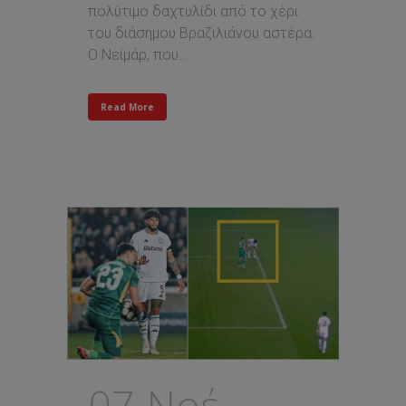
πολύτιμο δαχτυλίδι από το χέρι
του διάσημου Βραζιλιάνου αστέρα.
Ο Νεϊμάρ, που...
Read More
07 Νοέ