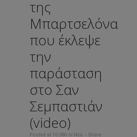
της
Μπαρτσελόνα
που έκλεψε
την
παράσταση
στο Σαν
Σεμπαστιάν
(video)
Posted at 10:38h
in
Νέα
Share