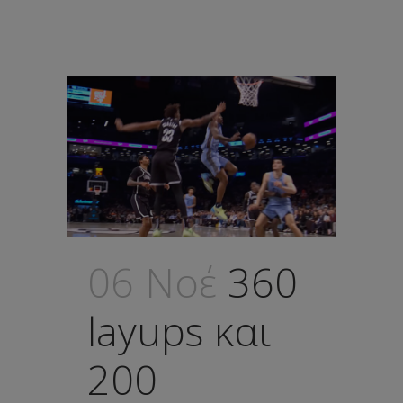
06 Νοέ
360
layups και
200