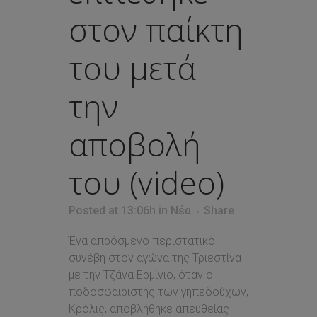
στον παίκτη
του μετά
την
αποβολή
του (video)
Posted at 13:06h
in
Νέα
Share
Ένα απρόσμενο περιστατικό
συνέβη στον αγώνα της Τριεστίνα
με την Τζάνα Ερμίνιο, όταν ο
ποδοσφαιριστής των γηπεδούχων,
Κρόλις, αποβλήθηκε απευθείας