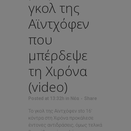
γκολ της
Αϊντχόφεν
που
μπέρδεψε
τη Χιρόνα
(video)
Posted at 13:32h
in
Νέα
Share
Το γκολ της Αϊντχόφεν sto 16'
κόντρα στη Χιρόνα προκάλεσε
έντονες αντιδράσεις, όμως τελικά