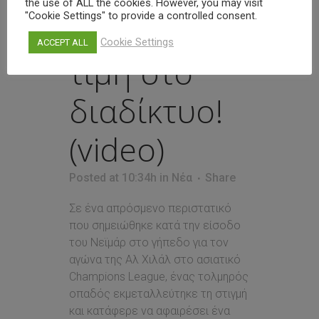
the use of ALL the cookies. However, you may visit
"Cookie Settings" to provide a controlled consent.
εξωφρενική
Cookie Settings
ACCEPT ALL
τιμή στο
διαδίκτυο!
(video)
Posted at 10:34h
in
Νέα
Share
Σε ένα απρόσμενο περιστατικό
που σημειώθηκε κατά την είσοδο
του Νεϊμάρ στο γήπεδο για τον
αγώνα της Αλ Χιλάλ στο ασιατικό
Champions League, ένας τολμηρός
οπαδός εκμεταλλεύτηκε τη στιγμή
και κατάφερε να αφαιρέσει ένα