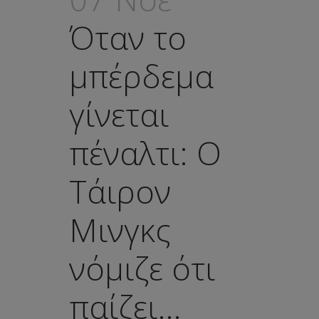
Όταν το
μπέρδεμα
γίνεται
πέναλτι: Ο
Τάιρον
Μινγκς
νόμιζε ότι
παίζει…