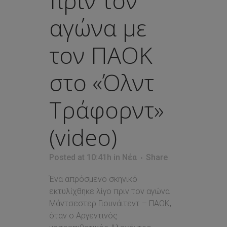
πριν τον
αγώνα με
τον ΠΑΟΚ
στο «Όλντ
Τράφορντ»
(video)
Posted at 10:41h
in
Νέα
Share
Ένα απρόσμενο σκηνικό
εκτυλίχθηκε λίγο πριν τον αγώνα
Μάντσεστερ Γιουνάιτεντ – ΠΑΟΚ,
όταν ο Αργεντινός