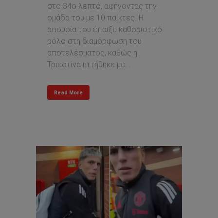
στο 34ο λεπτό, αφήνοντας την
ομάδα του με 10 παίκτες. Η
απουσία του έπαιξε καθοριστικό
ρόλο στη διαμόρφωση του
αποτελέσματος, καθώς η
Τριεστίνα ηττήθηκε με...
Read More