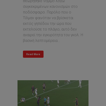
θεωρήθηκε νόμιμο λόγω
συγκεκριμένων κανονισμών στο
ποδόσφαιρο. Παρόλο που ο
Τίλμαν φαινόταν να βρίσκεται
εκτός γηπέδου την ώρα που
εκτελούσε το πλάγιο, αυτό δεν
αναιρεί την εγκυρότητα του γκολ. Η
βασική λεπτομέρεια...
Read More