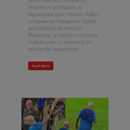
μεσοεπιθετικός Αλεχάντρο
Γκαρνάτσο αντέδρασε σε
παρατήρηση ενός οπαδού. Καθώς
υπέγραφε αυτόγραφα και έβγαζε
φωτογραφίες με νεαρούς
θαυμαστές, ο οπαδός του ζήτησε
να βελτιώσει τις πάσες και το
πρώτο του άγγιγμα στην...
Read More