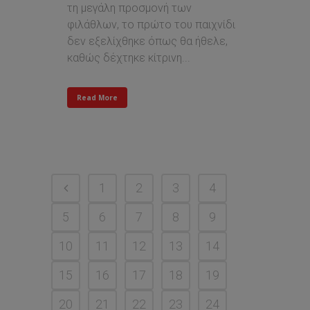
τη μεγάλη προσμονή των
φιλάθλων, το πρώτο του παιχνίδι
δεν εξελίχθηκε όπως θα ήθελε,
καθώς δέχτηκε κίτρινη...
Read More
1
2
3
4
5
6
7
8
9
10
11
12
13
14
15
16
17
18
19
20
21
22
23
24