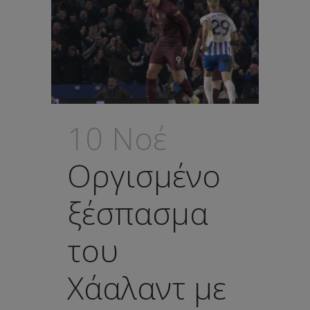
10 Νοέ
Οργισμένο
ξέσπασμα
του
Χάαλαντ με