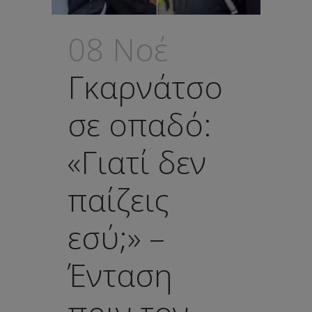
08 Νοέ
Γκαρνάτσο
σε οπαδό:
«Γιατί δεν
παίζεις
εσύ;» –
Ένταση