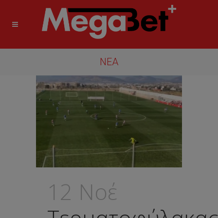
ΝΈΑ
12 Νοέ
Τερματοφύλακα