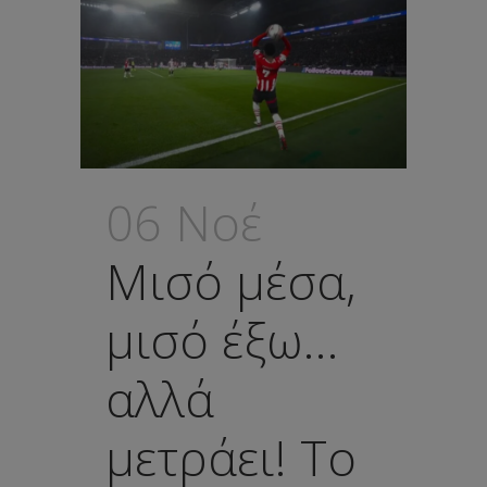
06 Νοέ
Μισό μέσα,
μισό έξω…
αλλά
μετράει! Το