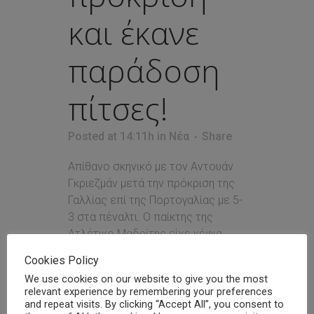
και έκανε
παράδοση
πίτσες!
Posted at 14:11h
in
Νέα
Share
Απίθανο σκηνικό με τον Αντουάν
Γκριεζμάν μετά την πρόκριση της
Γαλλίας επί της Πορτογαλίας με 5-
3 στα πέναλτι. Ο παίκτης της
Ατλέτικο Μαδρίτης είχε κέφια
μετά την λήξη και εθεάθη να
Cookies Policy
μοιράζει πίτσα σε φίλους και
We use cookies on our website to give you the most
συγγενείς μετά τον αγώνα και να
relevant experience by remembering your preferences
μοιράζεται επίσης μια γλυκιά...
and repeat visits. By clicking “Accept All”, you consent to