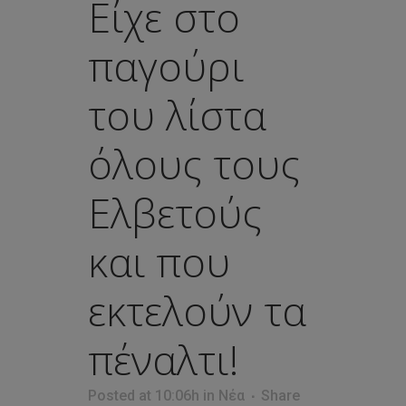
Eίχε στο
παγούρι
του λίστα
όλους τους
Ελβετούς
και που
εκτελούν τα
πέναλτι!
Posted at 10:06h
in
Νέα
Share