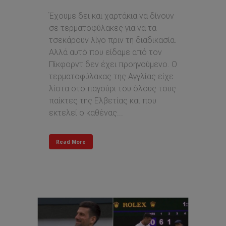
Έχουμε δει και χαρτάκια να δίνουν
σε τερματοφύλακες για να τα
τσεκάρουν λίγο πριν τη διαδικασία.
Αλλά αυτό που είδαμε από τον
Πίκφορντ δεν έχει προηγούμενο. Ο
τερματοφύλακας της Αγγλίας είχε
λίστα στο παγούρι του όλους τους
παίκτες της Ελβετίας και που
εκτελεί ο καθένας...
Read More