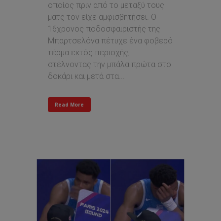
οποίος πριν από το μεταξύ τους
ματς τον είχε αμφισβητήσει. Ο
16χρονος ποδοσφαιριστής της
Μπαρτσελόνα πέτυχε ένα φοβερό
τέρμα εκτός περιοχής,
στέλνοντας την μπάλα πρώτα στο
δοκάρι και μετά στα...
Read More