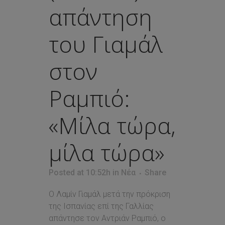
απάντηση
του Γιαμάλ
στον
Ραμπιό:
«Μίλα τώρα,
μίλα τώρα»
Posted at 10:52h
in
Νέα
Share
Ο Λαμίν Γιαμάλ μετά την πρόκριση
της Ισπανίας επί της Γαλλίας
απάντησε τον Αντριάν Ραμπιό, ο