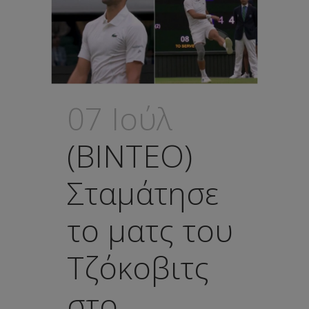
07 Ιούλ
(ΒΙΝΤΕΟ)
Σταμάτησε
το ματς του
Τζόκοβιτς
στο