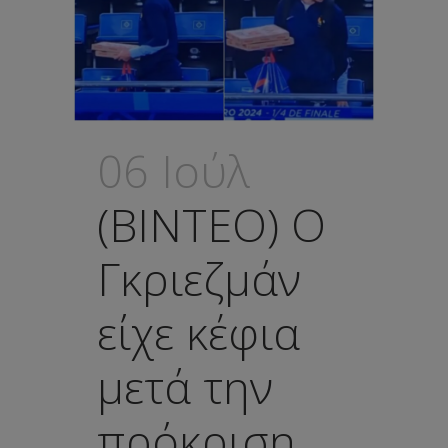
06 Ιούλ
(ΒΙΝΤΕΟ) Ο
Γκριεζμάν
είχε κέφια
μετά την
πρόκριση