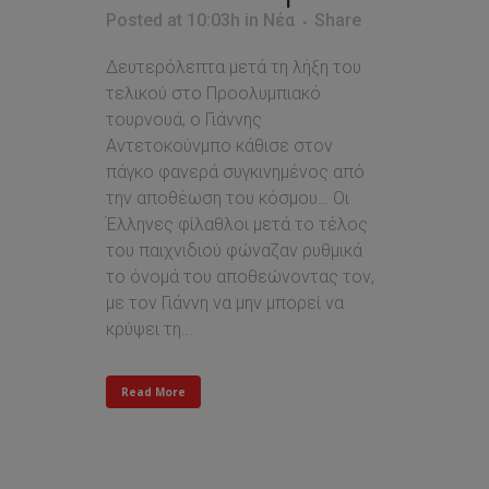
Posted at 10:03h
in
Νέα
Share
Δευτερόλεπτα μετά τη λήξη του
τελικού στο Προολυμπιακό
τουρνουά, ο Γιάννης
Αντετοκούνμπο κάθισε στον
πάγκο φανερά συγκινημένος από
την αποθέωση του κόσμου… Οι
Έλληνες φίλαθλοι μετά το τέλος
του παιχνιδιού φώναζαν ρυθμικά
το όνομά του αποθεώνοντας τον,
με τον Γιάννη να μην μπορεί να
κρύψει τη...
Read More