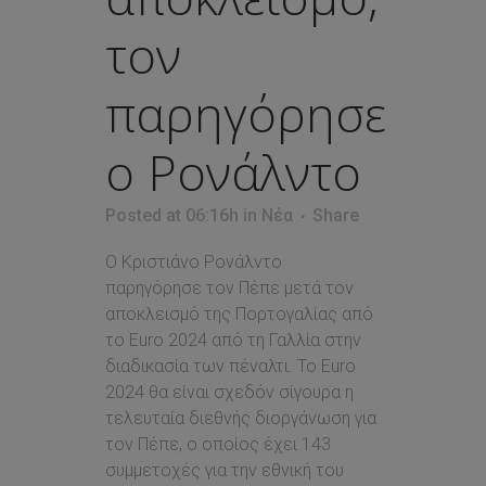
τον
παρηγόρησε
ο Ρονάλντο
Posted at 06:16h
in
Νέα
Share
Ο Κριστιάνο Ρονάλντο
παρηγόρησε τον Πέπε μετά τον
αποκλεισμό της Πορτογαλίας από
το Euro 2024 από τη Γαλλία στην
διαδικασία των πέναλτι. Το Euro
2024 θα είναι σχεδόν σίγουρα η
τελευταία διεθνής διοργάνωση για
τον Πέπε, ο οποίος έχει 143
συμμετοχές για την εθνική του