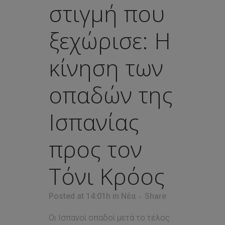
στιγμή που
ξεχώρισε: Η
κίνηση των
οπαδών της
Ισπανίας
προς τον
Τόνι Κρόος
Posted at 14:01h
in
Νέα
Share
Οι Ισπανοί οπαδοί μετά το τέλος