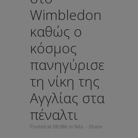
Wimbledon
καθώς ο
κόσμος
πανηγύρισε
τη νίκη της
Αγγλίας στα
πέναλτι
Posted at 08:08h
in
Νέα
Share