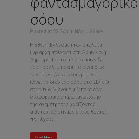
φαντασμαγορικό
σόου
Posted at 22:54h
in
Νέα
Share
Η Εθνική Ελλάδας ήταν απόλυτα
κυρίαρχη απέναντι στη Δομινικανή
Δημοκρατία στο πρώτο παιχνίδι
του Προολυμπιακού τουρνουά με
τον Γιάννη Αντετοκούνμπο να
κάνει το δικό του σόου στο ΣΕΦ. Ο
σταρ των Μιλγουόκι Μπακς είναι
δικαιωματικά ο πρωταγωνιστής
της αναμέτρησης χαρίζοντας
απίστευτες στιγμές στους θεατές
που έχουν...
Read More