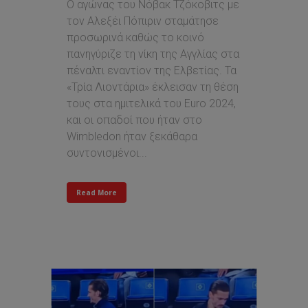
Ο αγώνας του Νόβακ Τζόκοβιτς με
τον Αλεξέι Πόπιριν σταμάτησε
προσωρινά καθώς το κοινό
πανηγύριζε τη νίκη της Αγγλίας στα
πέναλτι εναντίον της Ελβετίας. Τα
«Τρία Λιοντάρια» έκλεισαν τη θέση
τους στα ημιτελικά του Euro 2024,
και οι οπαδοί που ήταν στο
Wimbledon ήταν ξεκάθαρα
συντονισμένοι...
Read More