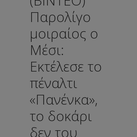
(ΒΙΝΤΕΟ)
Παρολίγο
μοιραίος ο
Μέσι:
Eκτέλεσε το
πέναλτι
«Πανένκα»,
το δοκάρι
δεν του