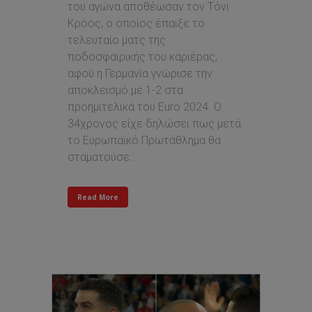
του αγώνα αποθέωσαν τον Τόνι
Κρόος, ο οποίος έπαιξε το
τελευταίο ματς της
ποδοσφαιρικής του καριέρας,
αφού η Γερμανία γνώρισε την
αποκλεισμό με 1-2 στα
προημιτελικά του Euro 2024. Ο
34χρονος είχε δηλώσει πως μετά
το Ευρωπαϊκό Πρωτάθλημα θα
σταματούσε...
Read More