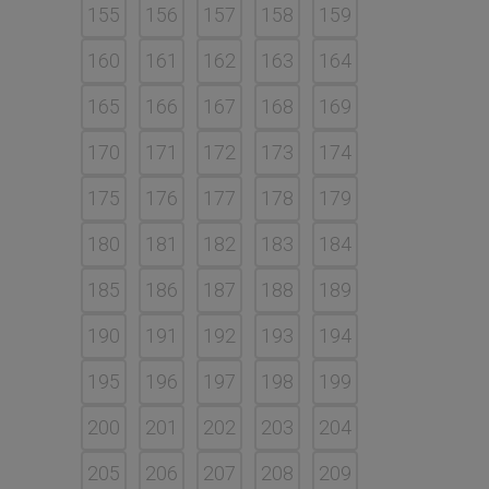
155
156
157
158
159
160
161
162
163
164
165
166
167
168
169
170
171
172
173
174
175
176
177
178
179
180
181
182
183
184
185
186
187
188
189
190
191
192
193
194
195
196
197
198
199
200
201
202
203
204
205
206
207
208
209