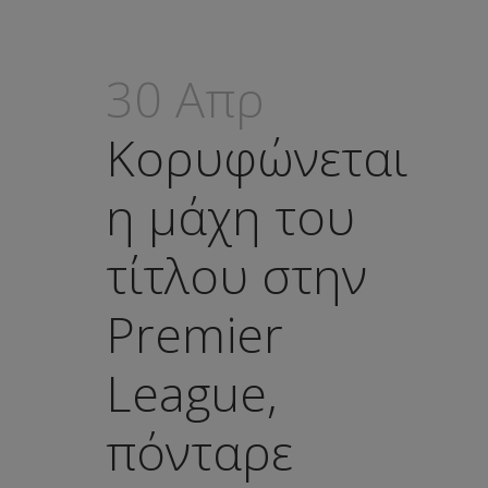
30 Απρ
Κορυφώνεται
η μάχη του
τίτλου στην
Premier
League,
πόνταρε