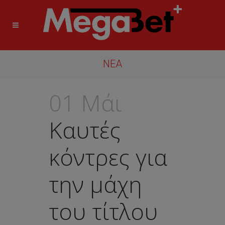
ΝΈΑ
01 Μάι
Καυτές
κόντρες για
την μάχη
του τίτλου