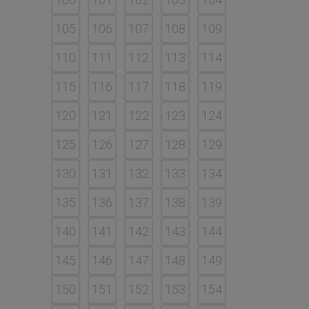
105
106
107
108
109
110
111
112
113
114
115
116
117
118
119
120
121
122
123
124
125
126
127
128
129
130
131
132
133
134
135
136
137
138
139
140
141
142
143
144
145
146
147
148
149
150
151
152
153
154