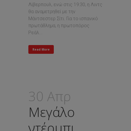
Λίβερπουλ, ενώ στις 19:30, η Λιντς
θα αναμετρηθεί με την
Μάντσεστερ Σίτι. Για το ισπανικό
πρωτάθλημα, η πρωτοπόρος
Ρεάλ...
Read More
30 Απρ
Μεγάλο
ντέρμπι