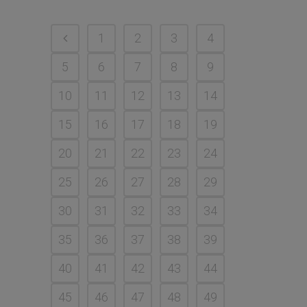
1
2
3
4
5
6
7
8
9
10
11
12
13
14
15
16
17
18
19
20
21
22
23
24
25
26
27
28
29
30
31
32
33
34
35
36
37
38
39
40
41
42
43
44
45
46
47
48
49