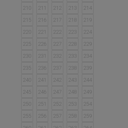
210
211
212
213
214
215
216
217
218
219
220
221
222
223
224
225
226
227
228
229
230
231
232
233
234
235
236
237
238
239
240
241
242
243
244
245
246
247
248
249
250
251
252
253
254
255
256
257
258
259
260
261
262
263
264