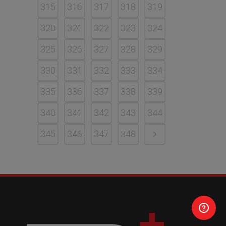
315
316
317
318
319
320
321
322
323
324
325
326
327
328
329
330
331
332
333
334
335
336
337
338
339
340
341
342
343
344
345
346
347
348