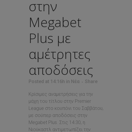
στην
Megabet
Plus με
αμέτρητες
αποδόσεις
Posted at 14:16h
in
Νέα
Share
Κρίσιμες αναμετρήσεις για την
μάχη του τίτλου στην Premier
League στο κουπόνι του Σαββάτου,
με σούπερ αποδόσεις στην
Megabet Plus. Στις 14:30, η
Νιούκαστλ αντιμετωπίζει την