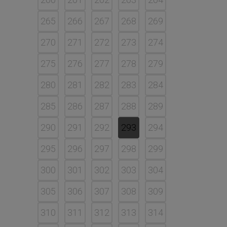
265
266
267
268
269
270
271
272
273
274
275
276
277
278
279
280
281
282
283
284
285
286
287
288
289
290
291
292
293
294
295
296
297
298
299
300
301
302
303
304
305
306
307
308
309
310
311
312
313
314