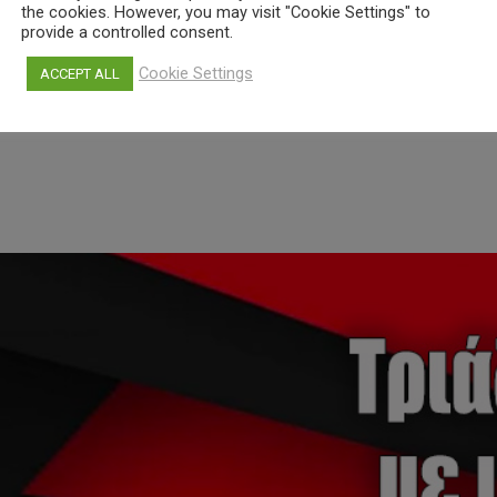
the cookies. However, you may visit "Cookie Settings" to
καταχώρηση της Cleverpath Holdings Lts με την επωνυμία Me
provide a controlled consent.
κή Αρχή Στοιχημάτων που επιτρέπει τo στοιχηματισμό σε υποκ
18+...
Cookie Settings
ACCEPT ALL