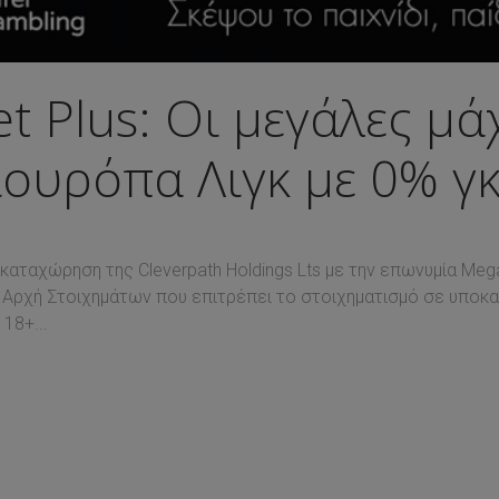
t Plus: Οι μεγάλες μά
ιουρόπα Λιγκ με 0% γκ
καταχώρηση της Cleverpath Holdings Lts με την επωνυμία Me
κή Αρχή Στοιχημάτων που επιτρέπει τo στοιχηματισμό σε υποκ
18+...