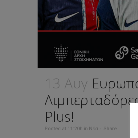
13 Αυγ
Ευρωπα
Λιμπερταδόρες
Plus!
Posted at 11:20h
in
Νέα
Share