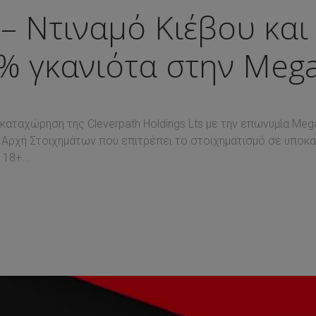
– Ντιναμό Κιέβου και 
% γκανιότα στην Mega
καταχώρηση της Cleverpath Holdings Lts με την επωνυμία Me
κή Αρχή Στοιχημάτων που επιτρέπει τo στοιχηματισμό σε υποκ
18+...