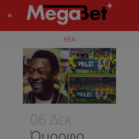
ΝΈΑ
06 Δεκ
Όμορφο