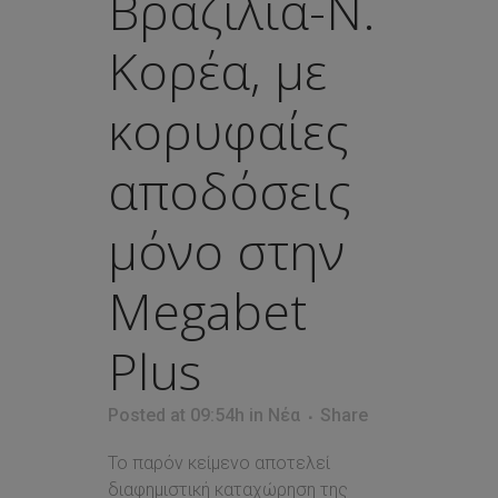
Βραζιλία-Ν.
Κορέα, με
κορυφαίες
αποδόσεις
μόνο στην
Megabet
Plus
Posted at 09:54h
in
Νέα
Share
Το παρόν κείμενο αποτελεί
διαφημιστική καταχώρηση της