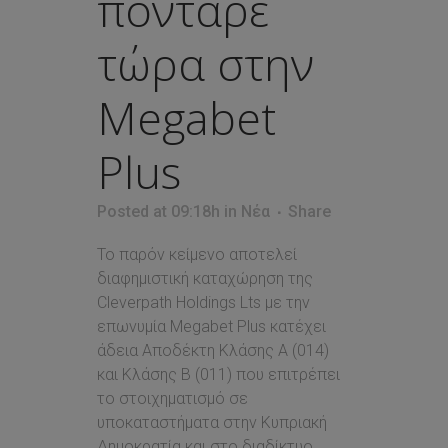
πόνταρε
τώρα στην
Megabet
Plus
Posted at 09:18h
in
Νέα
Share
Το παρόν κείμενο αποτελεί
διαφημιστική καταχώρηση της
Cleverpath Holdings Lts με την
επωνυμία Megabet Plus κατέχει
άδεια Αποδέκτη Κλάσης Α (014)
και Κλάσης Β (011) που επιτρέπει
τo στοιχηματισμό σε
υποκαταστήματα στην Κυπριακή
Δημοκρατία και στο διαδίκτυο.