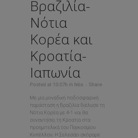
Βραζιλία-
Νότια
Κορέα και
Κροατία-
Ιαπωνία
Posted at 10:07h
in
Νέα
Share
Με μία μοναδική ποδοσφαιρική
παράσταση η Βραζιλία διέλυσε τη
Νότια Κορέα με 4-1 και θα
συναντήσει τη Κροατία στα
προημιτελικά του Παγκοσμίου
Κυπέλλου. Η Σελεσάο σκόραρε