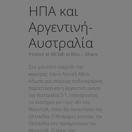
ΗΠΑ και
Αργεντινή-
Αυστραλία
Posted at 08:54h
in
Νέα
Share
Στο χιλιοστό παιχνίδι της
καριέρας του ο Λιονέλ Μέσι
έδωσε μια υπέροχη ποδοσφαιρική
παράσταση και η Αργεντινή νίκησε
την Αυστραλία 2-1, τσεκάροντας
το εισιτήριο για τους «8» του
Μουντιάλ, όπου θα συναντήσει την
Ολλανδία. Ο Ντάμφρις έστειλε την
Ολλανδία στα προημιτελικά του
Μουντιάλ. Ο άσος της...