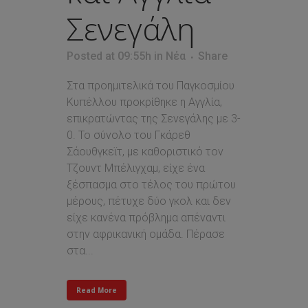
Σενεγάλη
Posted at 09:55h
in
Νέα
Share
Στα προημιτελικά του Παγκοσμίου
Κυπέλλου προκρίθηκε η Αγγλία,
επικρατώντας της Σενεγάλης με 3-
0. Το σύνολο του Γκάρεθ
Σάουθγκεϊτ, με καθοριστικό τον
Τζουντ Μπέλιγχαμ, είχε ένα
ξέσπασμα στο τέλος του πρώτου
μέρους, πέτυχε δύο γκολ και δεν
είχε κανένα πρόβλημα απέναντι
στην αφρικανική ομάδα. Πέρασε
στα...
Read More