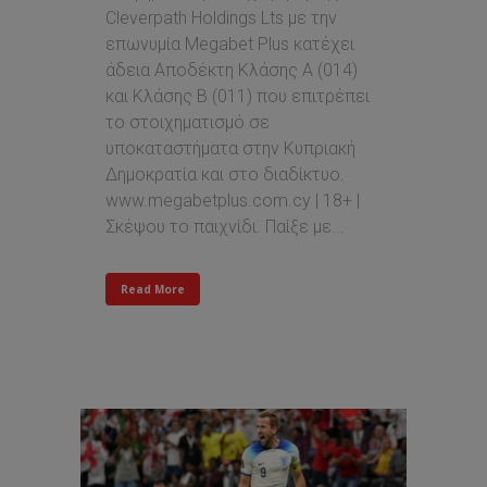
Cleverpath Holdings Lts με την
επωνυμία Megabet Plus κατέχει
άδεια Αποδέκτη Κλάσης Α (014)
και Κλάσης Β (011) που επιτρέπει
τo στοιχηματισμό σε
υποκαταστήματα στην Κυπριακή
Δημοκρατία και στο διαδίκτυο.
www.megabetplus.com.cy | 18+ |
Σκέψου το παιχνίδι. Παίξε με...
Read More