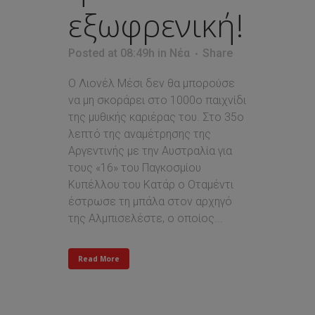
εξωφρενική!
Posted at 08:49h
in
Νέα
Share
Ο Λιονέλ Μέσι δεν θα μπορούσε
να μη σκοράρει στο 1000ο παιχνίδι
της μυθικής καριέρας του. Στο 35ο
λεπτό της αναμέτρησης της
Αργεντινής με την Αυστραλία για
τους «16» του Παγκοσμίου
Κυπέλλου του Κατάρ ο Οταμέντι
έστρωσε τη μπάλα στον αρχηγό
της Αλμπισελέστε, ο οποίος...
Read More