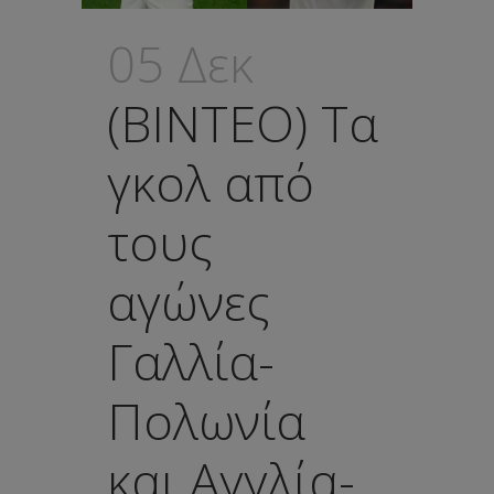
05 Δεκ
(ΒΙΝΤΕΟ) Τα
γκολ από
τους
αγώνες
Γαλλία-
Πολωνία
και Αγγλία-