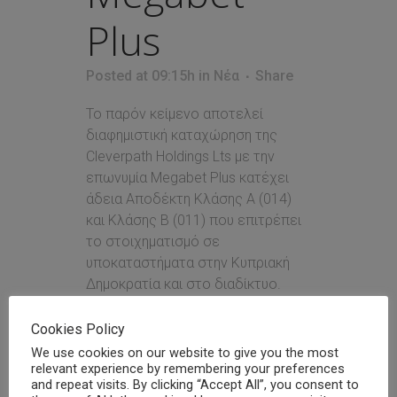
Plus
Posted at 09:15h
in
Νέα
Share
Το παρόν κείμενο αποτελεί
διαφημιστική καταχώρηση της
Cleverpath Holdings Lts με την
επωνυμία Megabet Plus κατέχει
άδεια Αποδέκτη Κλάσης Α (014)
και Κλάσης Β (011) που επιτρέπει
τo στοιχηματισμό σε
υποκαταστήματα στην Κυπριακή
Δημοκρατία και στο διαδίκτυο.
www.megabetplus.com.cy | 18+ |
Σκέψου το παιχνίδι. Παίξε με...
Cookies Policy
We use cookies on our website to give you the most
relevant experience by remembering your preferences
Read More
and repeat visits. By clicking “Accept All”, you consent to