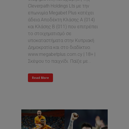
Cleverpath Holdings Lts με την
επωνυμία Megabet Plus κατέχει
άδεια Αποδέκτη Κλάσης Α (014)
και Κλάσης Β (011) που επιτρέπει
τo στοιχηματισμό σε
υποκαταστήματα στην Κυπριακή
Δημοκρατία και στο διαδίκτυο.
www.megabetplus.com.cy | 18+ |
Σκέψου το παιχνίδι. Παίξε με...
Read More