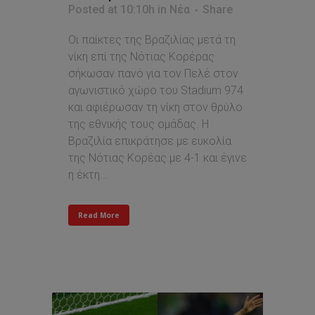
Posted at 10:10h
in
Νέα
Share
Οι παίκτες της Βραζιλίας μετά τη
νίκη επί της Νότιας Κορέρας
σήκωσαν πανό για τον Πελέ στον
αγωνιστικό χώρο του Stadium 974
και αφιέρωσαν τη νίκη στον θρύλο
της εθνικής τους ομάδας. H
Βραζιλία επικράτησε με ευκολία
της Νότιας Κορέας με 4-1 και έγινε
η έκτη...
Read More