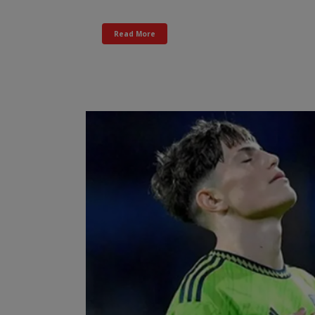
Read More