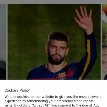
Cookies Policy
We use cookies on our website to give you the most relevant
experience by remembering your preferences and repeat
visits. By clicking “Accept All”, you consent to the use of ALL