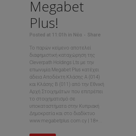
Megabet
Plus!
Posted at 11:01h
in
Νέα
Share
Το παρών κείμενο αποτελεί
διαφημιστική καταχώρηση της
Cleverpath Holdings Lts με την
επωνυμία Megabet Plus κατέχει
άδεια Αποδέκτη Κλάσης Α (014)
και Κλάσης Β (011) από την Εθνική
Αρχή Στοιχημάτων που επιτρέπει
τo στοιχηματισμό σε
υποκαταστήματα στην Κυπριακή
Δημοκρατία και στο διαδίκτυο
www.megabetplus.com.cy | 18+...