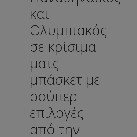
και
Ολυμπιακός
σε κρίσιμα
ματς
μπάσκετ με
σούπερ
επιλογές
από την