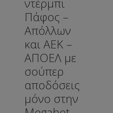
ντέρμπι
Πάφος –
Απόλλων
και ΑΕΚ –
ΑΠΟΕΛ με
σούπερ
αποδόσεις
μόνο στην
Megabet