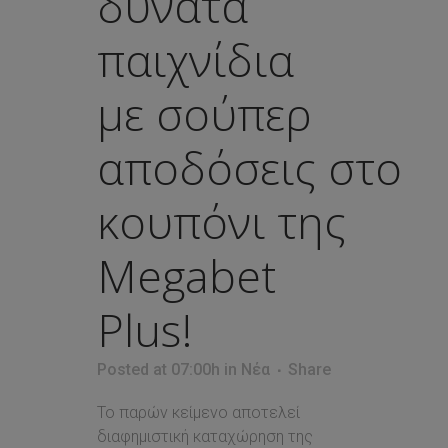
δυνατά
παιχνίδια
με σούπερ
αποδόσεις στο
κουπόνι της
Megabet
Plus!
Posted at 07:00h
in
Νέα
Share
Το παρών κείμενο αποτελεί
διαφημιστική καταχώρηση της