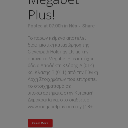
Plus!
Posted at 07:00h
in
Νέα
Share
Το παρών κείμενο αποτελεί
διαφημιστική καταχώρηση της
Cleverpath Holdings Lts με την
επωνυμία Megabet Plus κατέχει
άδεια Αποδέκτη Κλάσης Α (014)
και Κλάσης Β (011) από την Εθνική
Αρχή Στοιχημάτων που επιτρέπει
τo στοιχηματισμό σε
υποκαταστήματα στην Κυπριακή
Δημοκρατία και στο διαδίκτυο
www.megabetplus.com.cy | 18+...
Read More