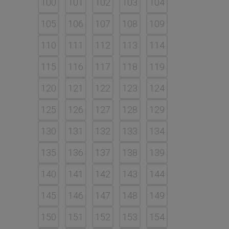
100
101
102
103
104
105
106
107
108
109
110
111
112
113
114
115
116
117
118
119
120
121
122
123
124
125
126
127
128
129
130
131
132
133
134
135
136
137
138
139
140
141
142
143
144
145
146
147
148
149
150
151
152
153
154