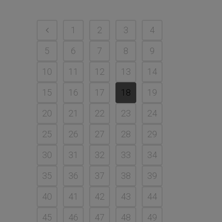
1
2
3
4
5
6
7
8
9
10
11
12
13
14
15
16
17
18
19
20
21
22
23
24
25
26
27
28
29
30
31
32
33
34
35
36
37
38
39
40
41
42
43
44
45
46
47
48
49