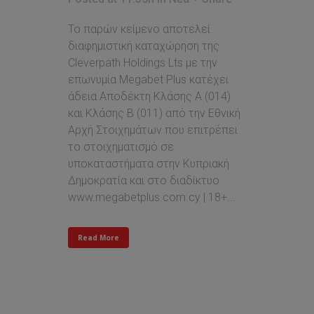
Το παρών κείμενο αποτελεί
διαφημιστική καταχώρηση της
Cleverpath Holdings Lts με την
επωνυμία Megabet Plus κατέχει
άδεια Αποδέκτη Κλάσης Α (014)
και Κλάσης Β (011) από την Εθνική
Αρχή Στοιχημάτων που επιτρέπει
τo στοιχηματισμό σε
υποκαταστήματα στην Κυπριακή
Δημοκρατία και στο διαδίκτυο
www.megabetplus.com.cy | 18+...
Read More