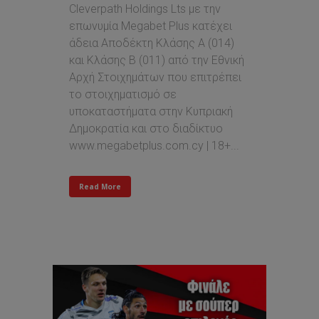
Cleverpath Holdings Lts με την
επωνυμία Megabet Plus κατέχει
άδεια Αποδέκτη Κλάσης Α (014)
και Κλάσης Β (011) από την Εθνική
Αρχή Στοιχημάτων που επιτρέπει
τo στοιχηματισμό σε
υποκαταστήματα στην Κυπριακή
Δημοκρατία και στο διαδίκτυο
www.megabetplus.com.cy | 18+...
Read More