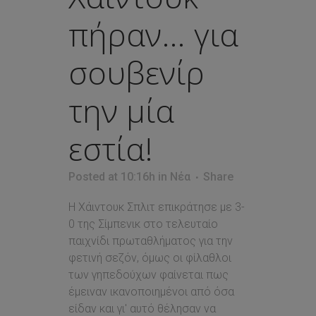
πήραν… για
σουβενίρ
την μία
εστία!
Posted at 10:16h
in
Νέα
Share
Η Χάιντουκ Σπλιτ επικράτησε με 3-
0 της Σίμπενικ στο τελευταίο
παιχνίδι πρωταθλήματος για την
φετινή σεζόν, όμως οι φίλαθλοι
των γηπεδούχων φαίνεται πως
έμειναν ικανοποιημένοι από όσα
είδαν και γι' αυτό θέλησαν να