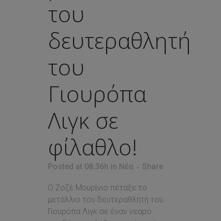
του
δευτεραθλητή
του
Γιουρόπα
Λιγκ σε
φίλαθλο!
Posted at 08:36h
in
Νέα
Share
Ο Ζοζέ Μουρίνιο πέταξε το
μετάλλιο του δευτεραθλητή του
Γιουρόπα Λιγκ σε έναν νεαρό