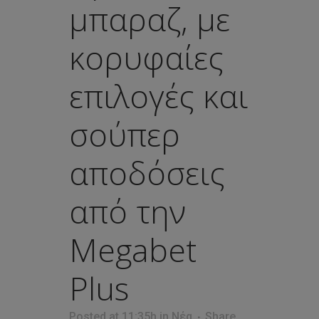
μπαραζ, με
κορυφαίες
επιλογές και
σούπερ
αποδόσεις
από την
Megabet
Plus
Posted at 11:35h
in
Νέα
Share