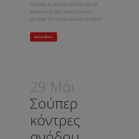
πάρουν κι ένα σουβενίρ για να
θυμούνται την συγκεκριμένη
βραδιά. Οι οργανωμένοι οπαδοί...
Read More
29 Μάι
Σούπερ
κόντρες
ανόδου,