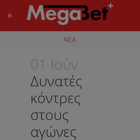
ΝΈΑ
01 Ιούν
Δυνατές
κόντρες
στους
αγώνες