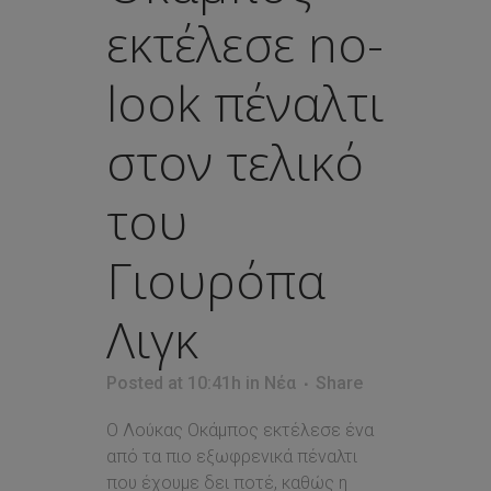
εκτέλεσε no-
look πέναλτι
στον τελικό
του
Γιουρόπα
Λιγκ
Posted at 10:41h
in
Νέα
Share
Ο Λούκας Οκάμπος εκτέλεσε ένα
από τα πιο εξωφρενικά πέναλτι
που έχουμε δει ποτέ, καθώς η