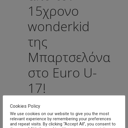
15χρονο
wonderkid
της
Μπαρτσελόνα
στο Euro U-
17!
Posted at 08:19h
in
Νέα
Share
Cookies Policy
Απίστευτο γκολ από τον Λαμίν
We use cookies on our website to give you the most
Γιαμάλ, wonderkid της
relevant experience by remembering your preferences
and repeat visits. By clicking “Accept All”, you consent to
Μπαρτσελόνα, που σκόραρε