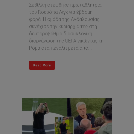
Σεβίλλη στέφθηκε πρωταθλήτρια
του Γιουρόπα Λιγκ για έβδομη
φορά. Η ομάδα της Ανδαλουσίας
συνέχισε την κυριαρχία της στη
δευτεροβάθμια διασυλλογική
διοργάνωση της UEFA νικώντας τη
Ρόμα στα πέναλτι μετά από...
Read More