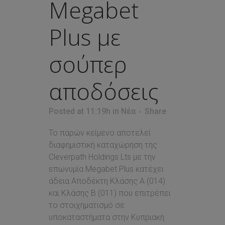
Megabet
Plus με
σούπερ
αποδόσεις
Posted at 11:19h
in
Νέα
Share
Το παρών κείμενο αποτελεί
διαφημιστική καταχώρηση της
Cleverpath Holdings Lts με την
επωνυμία Megabet Plus κατέχει
άδεια Αποδέκτη Κλάσης Α (014)
και Κλάσης Β (011) που επιτρέπει
τo στοιχηματισμό σε
υποκαταστήματα στην Κυπριακή