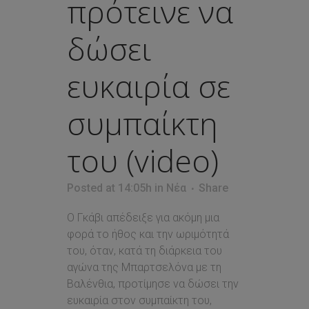
πρότεινε να
δώσει
ευκαιρία σε
συμπαίκτη
του (video)
Posted at 14:05h
in
Νέα
Share
Ο Γκάβι απέδειξε για ακόμη μια
φορά το ήθος και την ωριμότητά
του, όταν, κατά τη διάρκεια του
αγώνα της Μπαρτσελόνα με τη
Βαλένθια, προτίμησε να δώσει την
ευκαιρία στον συμπαίκτη του,