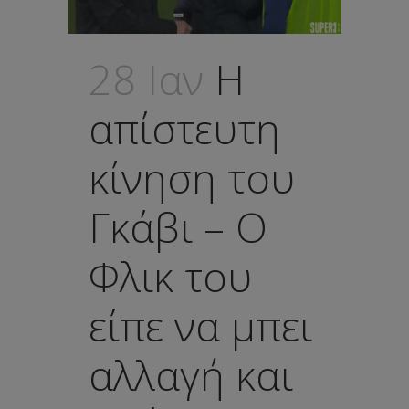
28 Ιαν
Η
απίστευτη
κίνηση του
Γκάβι – Ο
Φλικ του
είπε να μπει
αλλαγή και