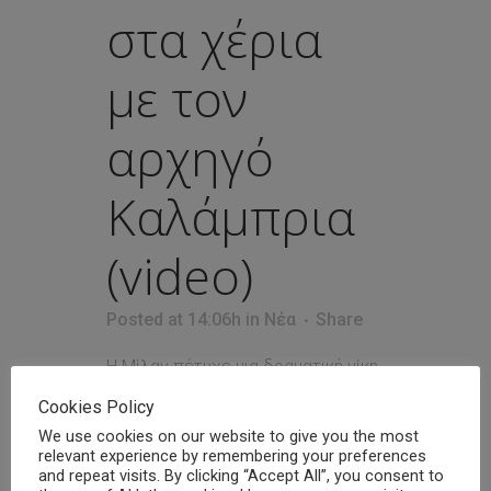
στα χέρια
με τον
αρχηγό
Καλάμπρια
(video)
Posted at 14:06h
in
Νέα
Share
Η Μίλαν πέτυχε μια δραματική νίκη
με ανατροπή στις καθυστερήσεις
Cookies Policy
απέναντι στην Πάρμα (3-2), όμως
We use cookies on our website to give you the most
το κλίμα εντός ομάδας παραμένει
relevant experience by remembering your preferences
τεταμένο. Μετά το τελευταίο
and repeat visits. By clicking “Accept All”, you consent to