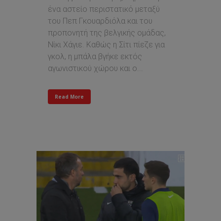
ένα αστείο περιστατικό μεταξύ
του Πεπ Γκουαρδιόλα και του
προπονητή της βελγικής ομάδας,
Νίκι Χάγιε. Καθώς η Σίτι πίεζε για
γκολ, η μπάλα βγήκε εκτός
αγωνιστικού χώρου και ο...
Read More