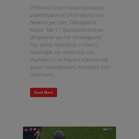
Ο Νίκολα Γιόκιτς έκανε μια ακόμα
μαγική εμφάνιση στον αγώνα των
Νάγκετς με τους Σακραμέντο
Κινγκς. Με 1,7 δευτερόλεπτα να
απομένουν για την ολοκλήρωση
της τρίτης περιόδου, ο Γιόκιτς
παρέλαβε την πάσα από τον
συμπαίκτη του Άαρον Γκόρντον και,
χωρίς καμία βιασύνη, εκτέλεσε ένα
απίστευτο...
Read More