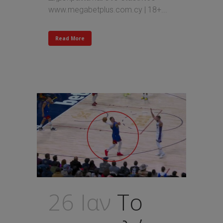
www.megabetplus.com.cy | 18+...
Read More
26 Ιαν
Το