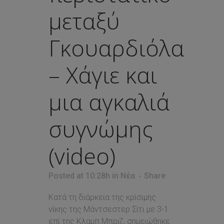
μεταξύ
Γκουαρδιόλα
– Χάγιε και
μια αγκαλιά
συγνώμης
(video)
Posted at 10:28h
in
Νέα
Share
Κατά τη διάρκεια της κρίσιμης
νίκης της Μάντσεστερ Σίτι με 3-1
επί της Κλαμπ Μπριζ, σημειώθηκε