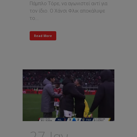
Πάμπλο Τόρε, να αγωνιστεί αντί για
τον ίδιο. Ο Χάνσι Φλικ αποκάλυψε
το...
Read More
27 Ιαν