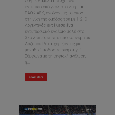
Ο Έρικ Λαμέλα πέτυχε ένα
εντυπωσιακό γκολ στο ντέρμπι
ΠΑΟΚ-ΑΕΚ, ανοίγοντας το σκορ
στη νίκη της ομάδας του με 1-2. Ο
Αργεντινός εκτέλεσε ένα
εντυπωσιακό εναέριο βολέ στο
37ο λεπτό, έπειτα από κόρνερ του
Λάζαρου Ρότα, χαρίζοντας μια
μοναδική ποδοσφαιρική στιγμή.
Σύμφωνα με τη ψηφιακή ανάλυση,
η...
Read More