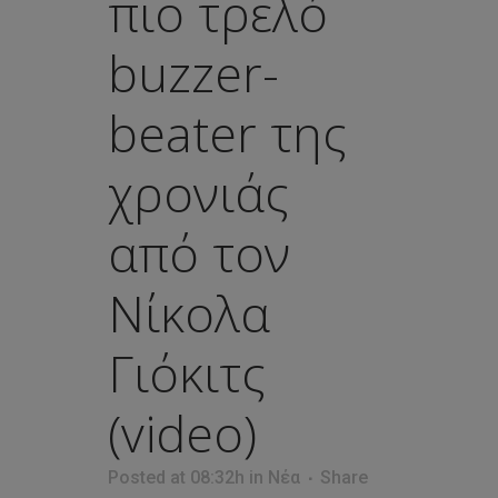
πιο τρελό
buzzer-
beater της
χρονιάς
από τον
Νίκολα
Γιόκιτς
(video)
Posted at 08:32h
in
Νέα
Share