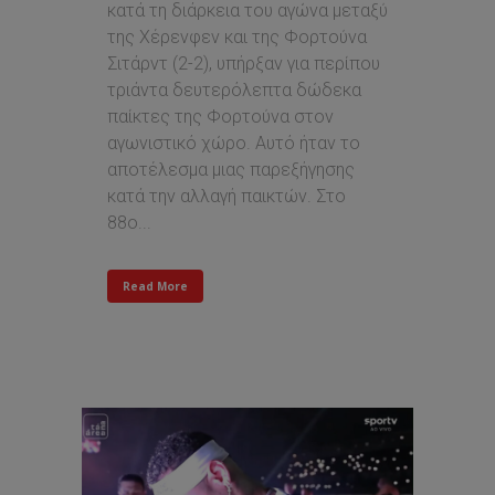
κατά τη διάρκεια του αγώνα μεταξύ
της Χέρενφεν και της Φορτούνα
Σιτάρντ (2-2), υπήρξαν για περίπου
τριάντα δευτερόλεπτα δώδεκα
παίκτες της Φορτούνα στον
αγωνιστικό χώρο. Αυτό ήταν το
αποτέλεσμα μιας παρεξήγησης
κατά την αλλαγή παικτών. Στο
88ο...
Read More