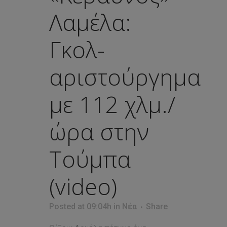
Λαμέλα:
Γκολ-
αριστούργημα
με 112 χλμ./
ώρα στην
Τούμπα
(video)
Posted at 09:04h
in
Νέα
Share