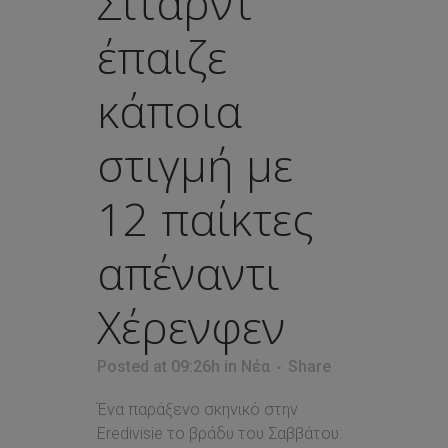
Σιτάρντ
έπαιζε
κάποια
στιγμή με
12 παίκτες
απέναντι
Χέρενφεν
Posted at 09:26h
in
Νέα
Share
Ένα παράξενο σκηνικό στην
Eredivisie το βράδυ του Σαββάτου: