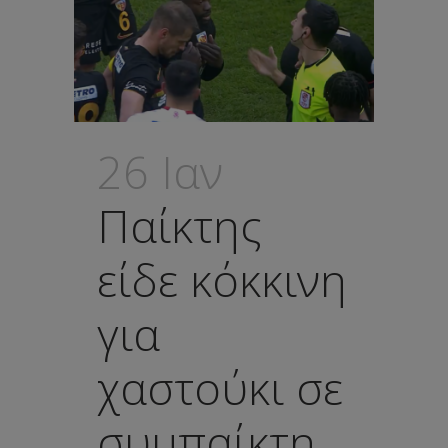
26 Ιαν
Παίκτης
είδε κόκκινη
για
χαστούκι σε
συμπαίκτη