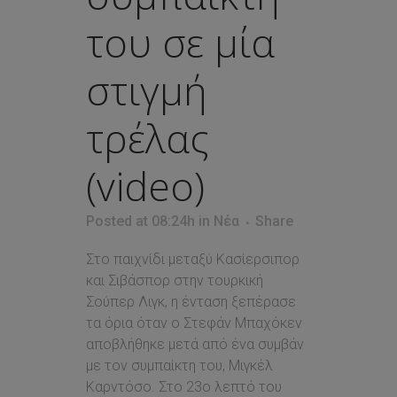
του σε μία
στιγμή
τρέλας
(video)
Posted at 08:24h
in
Νέα
Share
Στο παιχνίδι μεταξύ Κασίερσιπορ
και Σιβάσπορ στην τουρκική
Σούπερ Λιγκ, η ένταση ξεπέρασε
τα όρια όταν ο Στεφάν Μπαχόκεν
αποβλήθηκε μετά από ένα συμβάν
με τον συμπαίκτη του, Μιγκέλ
Καρντόσο. Στο 23ο λεπτό του