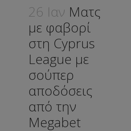
26 Ιαν
Ματς
με φαβορί
στη Cyprus
League με
σούπερ
αποδόσεις
από την
Megabet