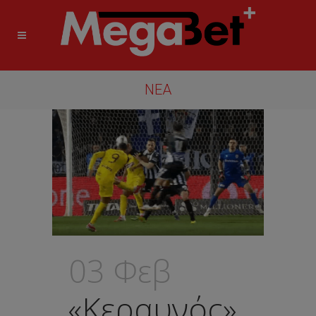
ΝΈΑ
03 Φεβ
«Κεραυνός»