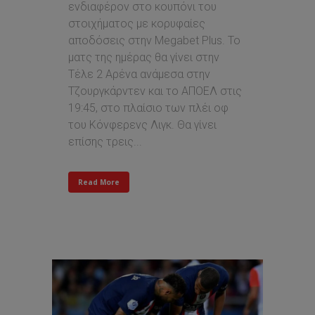
ενδιαφέρον στο κουπόνι του
στοιχήματος με κορυφαίες
αποδόσεις στην Megabet Plus. Το
ματς της ημέρας θα γίνει στην
Τέλε 2 Αρένα ανάμεσα στην
Τζουργκάρντεν και το ΑΠΟΕΛ στις
19:45, στο πλαίσιο των πλέι οφ
του Κόνφερενς Λιγκ. Θα γίνει
επίσης τρεις...
Read More