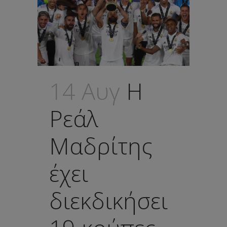
14 Αυγ
Η
Ρεάλ
Μαδρίτης
έχει
διεκδικήσει