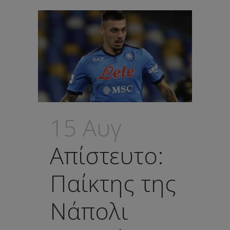
15 Αυγ
Απίστευτο:
Παίκτης της
Νάπολι