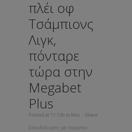
πλέι οφ
Τσάμπιονς
Λιγκ,
πόνταρε
τώρα στην
Megabet
Plus
Posted at 11:15h
in
Νέα
Share
Σπουδαία ματς με τεράστιο