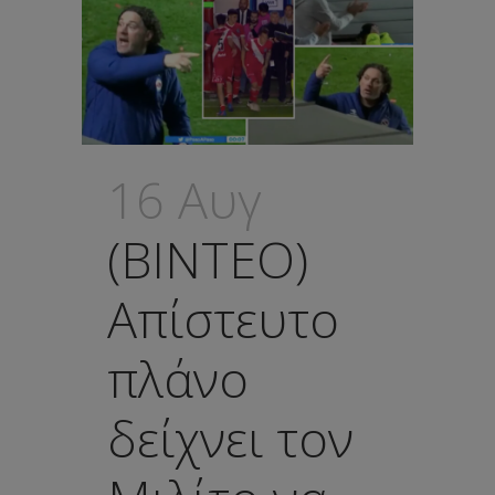
16 Αυγ
(ΒΙΝΤΕΟ)
Απίστευτο
πλάνο
δείχνει τον