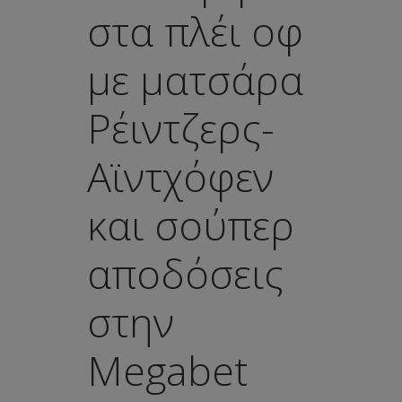
στα πλέι οφ
με ματσάρα
Ρέιντζερς-
Αϊντχόφεν
και σούπερ
αποδόσεις
στην
Megabet