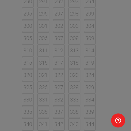
290
291
292
293
294
295
296
297
298
299
300
301
302
303
304
305
306
307
308
309
310
311
312
313
314
315
316
317
318
319
320
321
322
323
324
325
326
327
328
329
330
331
332
333
334
335
336
337
338
339
340
341
342
343
344