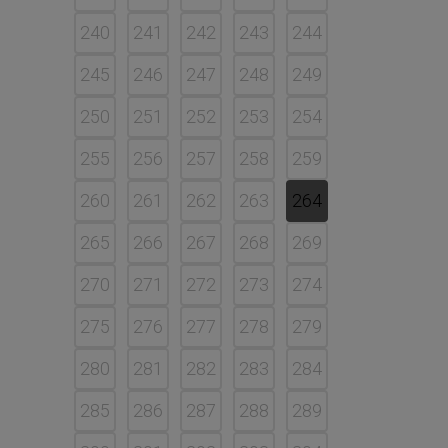
240
241
242
243
244
245
246
247
248
249
250
251
252
253
254
255
256
257
258
259
260
261
262
263
264
265
266
267
268
269
270
271
272
273
274
275
276
277
278
279
280
281
282
283
284
285
286
287
288
289