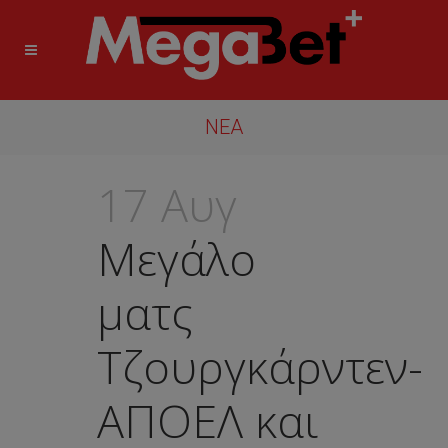
ΝΈΑ
17 Αυγ
Μεγάλο
ματς
Τζουργκάρντεν-
ΑΠΟΕΛ και