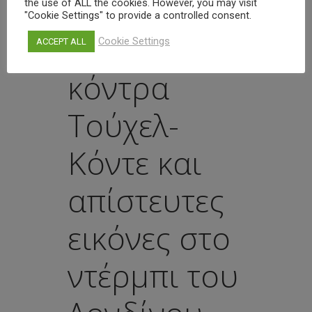
(ΒΙΝΤΕΟ)
the use of ALL the cookies. However, you may visit
"Cookie Settings" to provide a controlled consent.
Σκληρή
Cookie Settings
ACCEPT ALL
κόντρα
Τούχελ-
Κόντε και
απίστευτες
εικόνες στο
ντέρμπι του