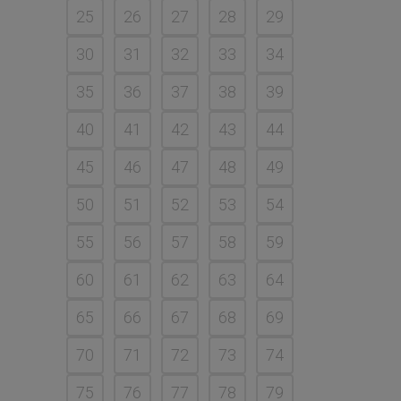
25
26
27
28
29
30
31
32
33
34
35
36
37
38
39
40
41
42
43
44
45
46
47
48
49
50
51
52
53
54
55
56
57
58
59
60
61
62
63
64
65
66
67
68
69
70
71
72
73
74
75
76
77
78
79