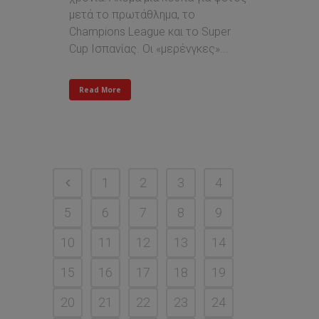
μετά το πρωτάθλημα, το
Champions League και το Super
Cup Ισπανίας. Οι «μερένγκες»...
Read More
1
2
3
4
5
6
7
8
9
10
11
12
13
14
15
16
17
18
19
20
21
22
23
24